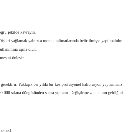
doğru şekilde kavrayın.
işleri yağlamak yalnızca montaj talimatlarında belirtilmişse yapılmalıdır.
ullanımına aşina olun.
mesini önleyin.
r
erektirir. Yaklaşık bir yılda bir kez profesyonel kalibrasyon yaptırmanız
e 100.000 sıkma döngüsünden sonra yıpranır. Değiştirme zamanının geldiğini
rmemesi