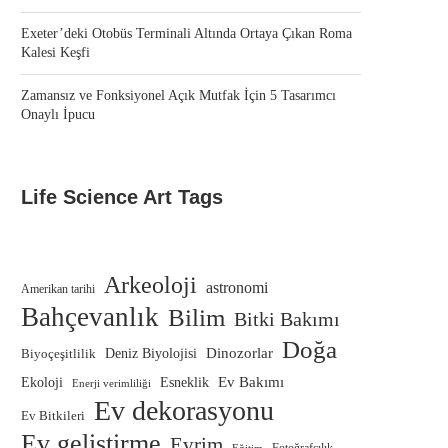
Exeter’deki Otobüs Terminali Altında Ortaya Çıkan Roma
Kalesi Keşfi
Zamansız ve Fonksiyonel Açık Mutfak İçin 5 Tasarımcı
Onaylı İpucu
Life Science Art Tags
Arkeoloji
astronomi
Amerikan tarihi
Bahçevanlık
Bilim
Bitki Bakımı
Doğa
Dinozorlar
Biyoçeşitlilik
Deniz Biyolojisi
Ev Bakımı
Ekoloji
Esneklik
Enerji verimliliği
Ev dekorasyonu
Ev Bitkileri
Ev geliştirme
Evrim