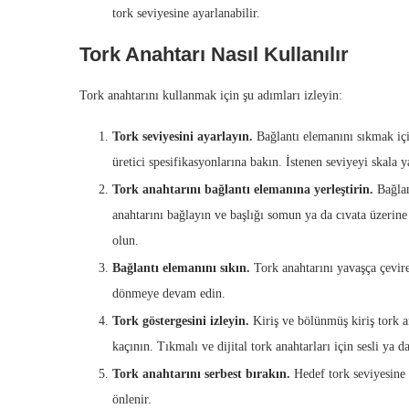
tork seviyesine ayarlanabilir.
Tork Anahtarı Nasıl Kullanılır
Tork anahtarını kullanmak için şu adımları izleyin:
Tork seviyesini ayarlayın.
Bağlantı elemanını sıkmak içi
üretici spesifikasyonlarına bakın. İstenen seviyeyi skala y
Tork anahtarını bağlantı elemanına yerleştirin.
Bağlan
anahtarını bağlayın ve başlığı somun ya da cıvata üzerin
olun.
Bağlantı elemanını sıkın.
Tork anahtarını yavaşça çevire
dönmeye devam edin.
Tork göstergesini izleyin.
Kiriş ve bölünmüş kiriş tork an
kaçının. Tıkmalı ve dijital tork anahtarları için sesli ya d
Tork anahtarını serbest bırakın.
Hedef tork seviyesine u
önlenir.