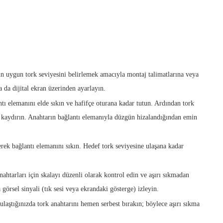
n uygun tork seviyesini belirlemek amacıyla montaj talimatlarına veya
a da dijital ekran üzerinden ayarlayın.
tı elemanını elde sıkın ve hafifçe oturana kadar tutun. Ardından tork
e kaydırın. Anahtarın bağlantı elemanıyla düzgün hizalandığından emin
rek bağlantı elemanını sıkın. Hedef tork seviyesine ulaşana kadar
ahtarları için skalayı düzenli olarak kontrol edin ve aşırı sıkmadan
a görsel sinyali (tık sesi veya ekrandaki gösterge) izleyin.
laştığınızda tork anahtarını hemen serbest bırakın; böylece aşırı sıkma