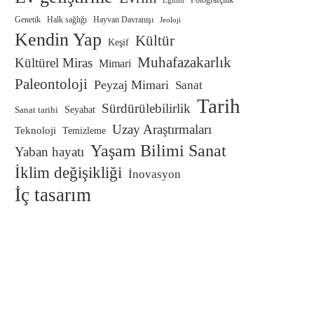
Fotoğrafçılık
Eğitim
Genetik
Halk sağlığı
Hayvan Davranışı
Jeoloji
Kendin Yap
Kültür
Keşif
Muhafazakarlık
Kültürel Miras
Mimari
Paleontoloji
Peyzaj Mimari
Sanat
Tarih
Sürdürülebilirlik
Sanat tarihi
Seyahat
Uzay Araştırmaları
Teknoloji
Temizleme
Yaşam Bilimi Sanat
Yaban hayatı
İklim değişikliği
İnovasyon
İç tasarım