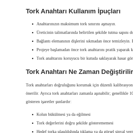
Tork Anahtarı Kullanım İpuçları
Anahtarınızın maksimum tork sınırını aşmayın.
Üreticinin talimatlarında belirtilen şekilde tutma sapını 
Bağlantı elemanının dişlerini sıkmadan önce temizleyin. D
Projeye başlamadan önce tork anahtarını pratik yaparak k
Tork anahtarını koruyucu bir kutuda saklayarak hasar gör
Tork Anahtarı Ne Zaman Değiştirili
Tork anahtarları doğruluğunu korumak için düzenli kalibrasyon g
önerilir. Ayrıca tork anahtarları zamanla aşınabilir; genellikl
gösteren işaretler şunlardır:
Kolun bükülmesi ya da eğilmesi
Tork değerlerini doğru şekilde gösterememesi
Hedef torka ulaşıldığında tıklama ya da görsel sinyal ve