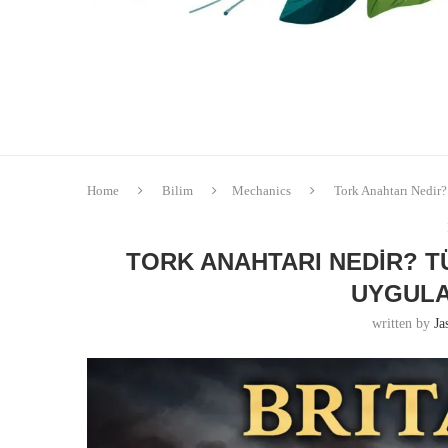
Home
Bilim
Mechanics
Tork Anahtarı Nedir?
TORK ANAHTARI NEDIR? T
UYGULA
written by
Ja