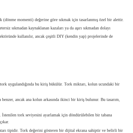
rk (dönme momenti) değerine göre sıkmak için tasarlanmış özel bir alettir.
yetersiz sıkmadan kaynaklanan kazaları ya da aşırı sıkmadan dolayı
sektöründe kullanılır, ancak çeşitli DIY (kendin yap) projelerinde de
; tork uygulandığında bu kiriş bükülür. Tork miktarı, kolun ucundaki bir
a benzer, ancak ana kolun arkasında ikinci bir kiriş bulunur. Bu tasarım,
. İstenilen tork seviyesini ayarlamak için döndürülebilen bir tabana
çıkar.
arı tipidir. Tork değerini gösteren bir dijital ekrana sahiptir ve belirli bir