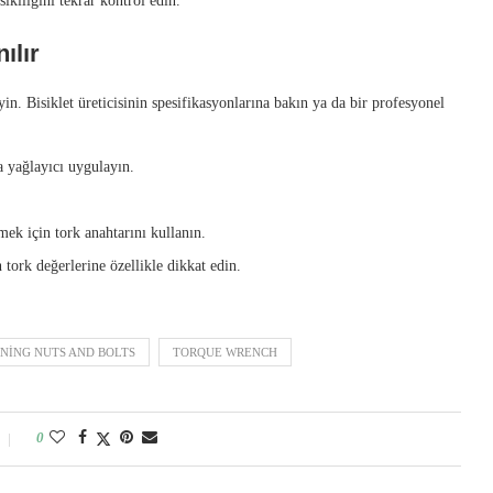
kılığını tekrar kontrol edin.
ılır
yin. Bisiklet üreticisinin spesifikasyonlarına bakın ya da bir profesyonel
a yağlayıcı uygulayın.
mek için tork anahtarını kullanın.
n tork değerlerine özellikle dikkat edin.
NING NUTS AND BOLTS
TORQUE WRENCH
0