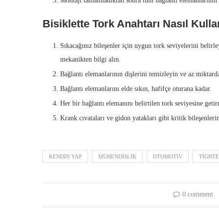
Montajı tamamladıktan sonra tüm bağlantı elemanlarının sı
Bisiklette Tork Anahtarı Nasıl Kullan
Sıkacağınız bileşenler için uygun tork seviyelerini belirle
mekanikten bilgi alın.
Bağlantı elemanlarının dişlerini temizleyin ve az miktard
Bağlantı elemanlarını elde sıkın, hafifçe oturana kadar.
Her bir bağlantı elemanını belirtilen tork seviyesine getir
Krank cıvataları ve gidon yatakları gibi kritik bileşenleri
KENDIN YAP
MÜHENDISLIK
OTOMOTIV
TIGHTE
0 comment