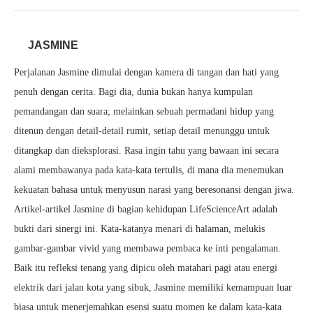
JASMINE
Perjalanan Jasmine dimulai dengan kamera di tangan dan hati yang
penuh dengan cerita. Bagi dia, dunia bukan hanya kumpulan
pemandangan dan suara; melainkan sebuah permadani hidup yang
ditenun dengan detail-detail rumit, setiap detail menunggu untuk
ditangkap dan dieksplorasi. Rasa ingin tahu yang bawaan ini secara
alami membawanya pada kata-kata tertulis, di mana dia menemukan
kekuatan bahasa untuk menyusun narasi yang beresonansi dengan jiwa.
Artikel-artikel Jasmine di bagian kehidupan LifeScienceArt adalah
bukti dari sinergi ini. Kata-katanya menari di halaman, melukis
gambar-gambar vivid yang membawa pembaca ke inti pengalaman.
Baik itu refleksi tenang yang dipicu oleh matahari pagi atau energi
elektrik dari jalan kota yang sibuk, Jasmine memiliki kemampuan luar
biasa untuk menerjemahkan esensi suatu momen ke dalam kata-kata