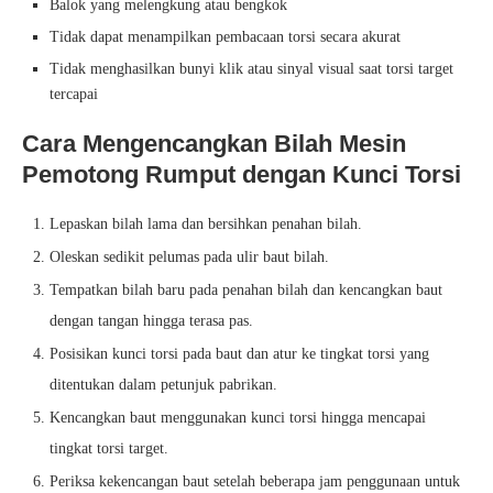
Balok yang melengkung atau bengkok
Tidak dapat menampilkan pembacaan torsi secara akurat
Tidak menghasilkan bunyi klik atau sinyal visual saat torsi target
tercapai
Cara Mengencangkan Bilah Mesin
Pemotong Rumput dengan Kunci Torsi
Lepaskan bilah lama dan bersihkan penahan bilah.
Oleskan sedikit pelumas pada ulir baut bilah.
Tempatkan bilah baru pada penahan bilah dan kencangkan baut
dengan tangan hingga terasa pas.
Posisikan kunci torsi pada baut dan atur ke tingkat torsi yang
ditentukan dalam petunjuk pabrikan.
Kencangkan baut menggunakan kunci torsi hingga mencapai
tingkat torsi target.
Periksa kekencangan baut setelah beberapa jam penggunaan untuk