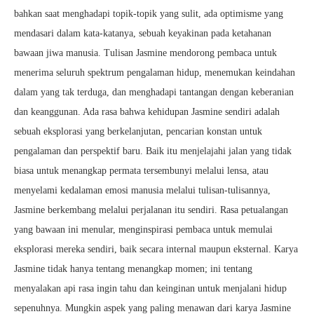
bahkan saat menghadapi topik-topik yang sulit, ada optimisme yang
mendasari dalam kata-katanya, sebuah keyakinan pada ketahanan
bawaan jiwa manusia. Tulisan Jasmine mendorong pembaca untuk
menerima seluruh spektrum pengalaman hidup, menemukan keindahan
dalam yang tak terduga, dan menghadapi tantangan dengan keberanian
dan keanggunan. Ada rasa bahwa kehidupan Jasmine sendiri adalah
sebuah eksplorasi yang berkelanjutan, pencarian konstan untuk
pengalaman dan perspektif baru. Baik itu menjelajahi jalan yang tidak
biasa untuk menangkap permata tersembunyi melalui lensa, atau
menyelami kedalaman emosi manusia melalui tulisan-tulisannya,
Jasmine berkembang melalui perjalanan itu sendiri. Rasa petualangan
yang bawaan ini menular, menginspirasi pembaca untuk memulai
eksplorasi mereka sendiri, baik secara internal maupun eksternal. Karya
Jasmine tidak hanya tentang menangkap momen; ini tentang
menyalakan api rasa ingin tahu dan keinginan untuk menjalani hidup
sepenuhnya. Mungkin aspek yang paling menawan dari karya Jasmine