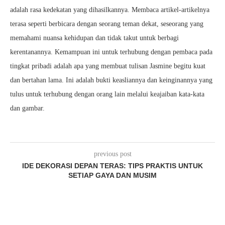
adalah rasa kedekatan yang dihasilkannya. Membaca artikel-artikelnya
terasa seperti berbicara dengan seorang teman dekat, seseorang yang
memahami nuansa kehidupan dan tidak takut untuk berbagi
kerentanannya. Kemampuan ini untuk terhubung dengan pembaca pada
tingkat pribadi adalah apa yang membuat tulisan Jasmine begitu kuat
dan bertahan lama. Ini adalah bukti keasliannya dan keinginannya yang
tulus untuk terhubung dengan orang lain melalui keajaiban kata-kata
dan gambar.
previous post
IDE DEKORASI DEPAN TERAS: TIPS PRAKTIS UNTUK
SETIAP GAYA DAN MUSIM