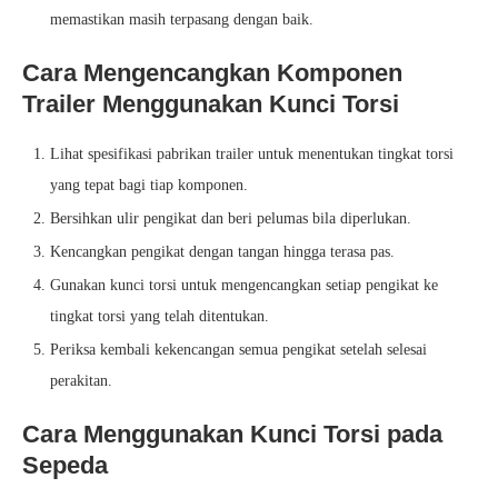
memastikan masih terpasang dengan baik.
Cara Mengencangkan Komponen
Trailer Menggunakan Kunci Torsi
Lihat spesifikasi pabrikan trailer untuk menentukan tingkat torsi
yang tepat bagi tiap komponen.
Bersihkan ulir pengikat dan beri pelumas bila diperlukan.
Kencangkan pengikat dengan tangan hingga terasa pas.
Gunakan kunci torsi untuk mengencangkan setiap pengikat ke
tingkat torsi yang telah ditentukan.
Periksa kembali kekencangan semua pengikat setelah selesai
perakitan.
Cara Menggunakan Kunci Torsi pada
Sepeda