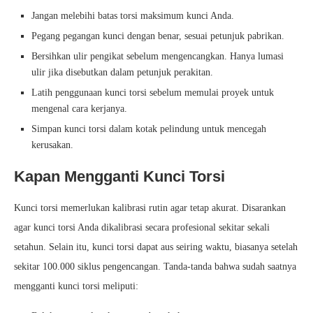
Jangan melebihi batas torsi maksimum kunci Anda.
Pegang pegangan kunci dengan benar, sesuai petunjuk pabrikan.
Bersihkan ulir pengikat sebelum mengencangkan. Hanya lumasi
ulir jika disebutkan dalam petunjuk perakitan.
Latih penggunaan kunci torsi sebelum memulai proyek untuk
mengenal cara kerjanya.
Simpan kunci torsi dalam kotak pelindung untuk mencegah
kerusakan.
Kapan Mengganti Kunci Torsi
Kunci torsi memerlukan kalibrasi rutin agar tetap akurat. Disarankan
agar kunci torsi Anda dikalibrasi secara profesional sekitar sekali
setahun. Selain itu, kunci torsi dapat aus seiring waktu, biasanya setelah
sekitar 100.000 siklus pengencangan. Tanda‑tanda bahwa sudah saatnya
mengganti kunci torsi meliputi: