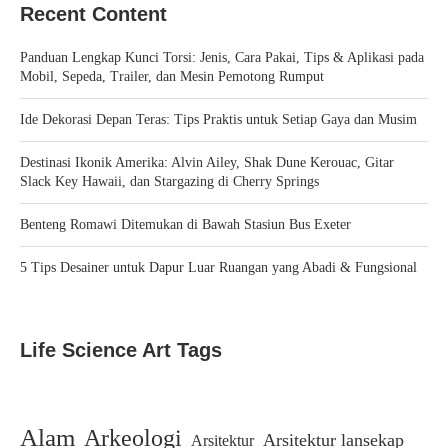
Recent Content
Panduan Lengkap Kunci Torsi: Jenis, Cara Pakai, Tips & Aplikasi pada
Mobil, Sepeda, Trailer, dan Mesin Pemotong Rumput
Ide Dekorasi Depan Teras: Tips Praktis untuk Setiap Gaya dan Musim
Destinasi Ikonik Amerika: Alvin Ailey, Shak Dune Kerouac, Gitar
Slack Key Hawaii, dan Stargazing di Cherry Springs
Benteng Romawi Ditemukan di Bawah Stasiun Bus Exeter
5 Tips Desainer untuk Dapur Luar Ruangan yang Abadi & Fungsional
Life Science Art Tags
Alam
Arkeologi
Arsitektur lansekap
Arsitektur