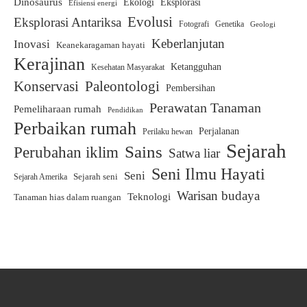
Dinosaurus
Ekologi
Eksplorasi
Efisiensi energi
Evolusi
Eksplorasi Antariksa
Fotografi
Genetika
Geologi
Keberlanjutan
Inovasi
Keanekaragaman hayati
Kerajinan
Ketangguhan
Kesehatan Masyarakat
Paleontologi
Konservasi
Pembersihan
Perawatan Tanaman
Pemeliharaan rumah
Pendidikan
Perbaikan rumah
Perjalanan
Perilaku hewan
Sejarah
Sains
Perubahan iklim
Satwa liar
Seni Ilmu Hayati
Seni
Sejarah seni
Sejarah Amerika
Warisan budaya
Teknologi
Tanaman hias dalam ruangan