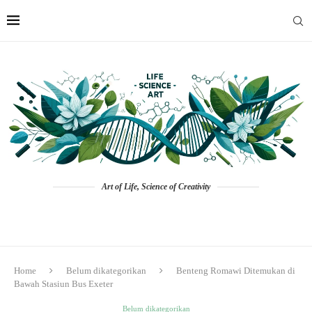
Art of Life, Science of Creativity
Home
Belum dikategorikan
Benteng Romawi Ditemukan di
Bawah Stasiun Bus Exeter
Belum dikategorikan