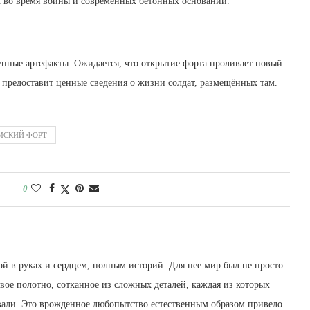
ок во время войны и современных бетонных оснований.
енные артефакты. Ожидается, что открытие форта проливает новый
же предоставит ценные сведения о жизни солдат, размещённых там.
МСКИЙ ФОРТ
0
й в руках и сердцем, полным историй. Для нее мир был не просто
вое полотно, сотканное из сложных деталей, каждая из которых
овали. Это врожденное любопытство естественным образом привело