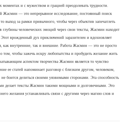
х моментах и с мужеством и грацией преодолевать трудности.
мой Жасмин — это непрерывное исследование, постоянный поиск
то выход за рамки привычного, чтобы через объектив запечатлеть
 глубины человеческих эмоций через свои тексты, Жасмин находит
. Этот врожденный дух приключений заразителен и вдохновляет
я, как внутренние, так и внешние. Работа Жасмин — это не просто
а о том, чтобы зажечь искру любопытства и пробудить желание жить
атывающим аспектом творчества Жасмин является то чувство
ние ее статей напоминает разговор с близким другом, человеком,
 не боится делиться своими уязвимыми сторонами. Эта способность
лями делает тексты Жасмин такими мощными и долговечными. Это
ннего желания устанавливать связи с другими через магию слов и