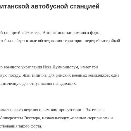
итанской автобусной станцией
 станцией в Эксетере, Англия: остатки римского форта,
т был найден в ходе обследования территории перед её застройкой.
ого военного укрепления Иска Думнониорум, имеет три
кую посуду. Ямы типичны для римских военных комплексов; одна
назначенную для отпугивания нападающих.
вляет новые сведения о римском присутствии в Эксетере и
Университета Эксетера, назвал находку «полным сюрпризом» и
ствования такого форта.