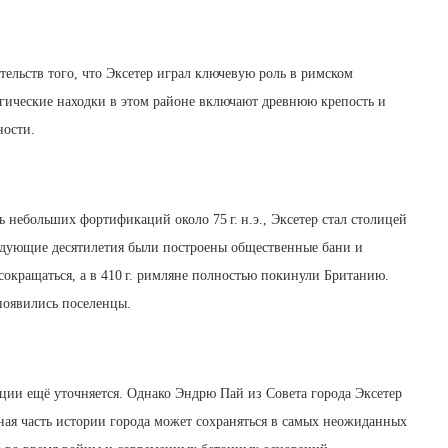
ельств того, что Эксетер играл ключевую роль в римском
ические находки в этом районе включают древнюю крепость и
ности.
 небольших фортификаций около 75 г. н.э., Эксетер стал столицей
ледующие десятилетия были построены общественные бани и
 сокращаться, а в 410 г. римляне полностью покинули Британию.
 появились поселенцы.
ции ещё уточняется. Однако Эндрю Пай из Совета города Эксетер
ьная часть истории города может сохраняться в самых неожиданных