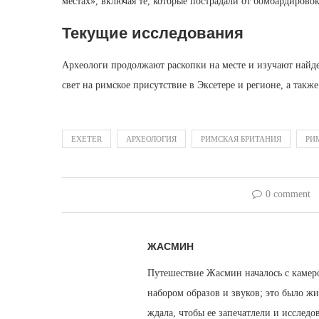
местах», включая те, которые пострадали от бомбардиров
Текущие исследования
Археологи продолжают раскопки на месте и изучают найд
свет на римское присутствие в Эксетере и регионе, а так
EXETER
АРХЕОЛОГИЯ
РИМСКАЯ БРИТАНИЯ
РИ
0 comment
ЖАСМИН
Путешествие Жасмин началось с камеро
набором образов и звуков; это было жи
ждала, чтобы ее запечатлели и исслед