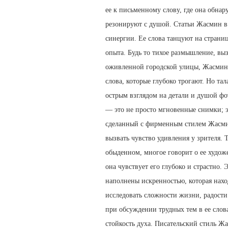
ее к письменному слову, где она обнар
резонируют с душой. Статьи Жасмин в 
синергии. Ее слова танцуют на страниц
опыта. Будь то тихое размышление, вы
оживленной городской улицы, Жасмин 
слова, которые глубоко трогают. Но т
острым взглядом на детали и душой фо
— это не просто мгновенные снимки; 
сделанный с фирменным стилем Жасмин
вызвать чувство удивления у зрителя. Т
обыденном, многое говорит о ее худож
она чувствует его глубоко и страстно. 
наполнены искренностью, которая нахо
исследовать сложности жизни, радости
при обсуждении трудных тем в ее сло
стойкость духа. Писательский стиль Ж