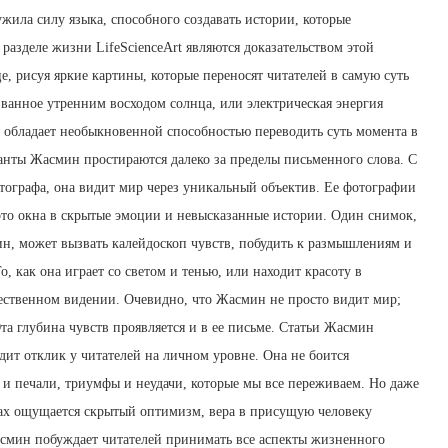
ужила силу языка, способного создавать истории, которые
разделе жизни LifeScienceArt являются доказательством этой
е, рисуя яркие картины, которые переносят читателей в самую суть
званное утренним восходом солнца, или электрическая энергия
обладает необыкновенной способностью переводить суть момента в
аланты Жасмин простираются далеко за пределы письменного слова. С
тографа, она видит мир через уникальный объектив. Ее фотографии
это окна в скрытые эмоции и невысказанные истории. Один снимок,
, может вызвать калейдоскоп чувств, побудить к размышлениям и
о, как она играет со светом и тенью, или находит красоту в
ественном видении. Очевидно, что Жасмин не просто видит мир;
Эта глубина чувств проявляется и в ее письме. Статьи Жасмин
дит отклик у читателей на личном уровне. Она не боится
 и печали, триумфы и неудачи, которые мы все переживаем. Но даже
вах ощущается скрытый оптимизм, вера в присущую человеку
асмин побуждает читателей принимать все аспекты жизненного