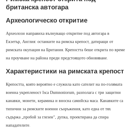
британска автогара
Археологическо откритие
Археолози направиха вълнуващо откритие под автогара в
Екзетър, Англия: останките на римска крепост, датиращи от
римската окупация на Британия. Крепостта беше открита по време
на проучване на района преди предстоящото обновяване.
Характеристики на римската крепост
Крепостта, която вероятно е служила като сателит на по-голямата
военна укрепленост Isca Dumnoniorum, разполага с три защитни
канавки, монети, керамика и вносна самийска маса. Канавките са
типични за римските военни съоръжения, като една от тях
съдържа „пробой за глезен“, дупка, проектирана да спира
нападателите.