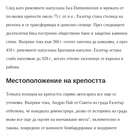
След като римляните напуснаха Isca Dumnoniorum и мрежата от
по-малки крепости около 75 г. от н.е., Екзетър стана столица на
региона и се трансформира в цивилно селище. През следващите
десетилетия бяха построени обществени бани и защитни каменни
стени. Въпреки това към 360 г. селото започна да намалява, а през
410 г. римляните напуснаха Британия напълно. Екзетър остана
слабо населяван до 928 г., когато отново заселници се върнаха в
района.
Местоположение на крепостта
Точната позиция на крепостта спрямо автогарата все още се
уточнява. Въпреки това, Андрю Пай от Съвета на града Екзетър
отбелязва, че находката демонстрира „колко от историята на града
може все още да оцелее на неочаквани места“, включително и
такива, повредени от военните бомбардировки и модерните