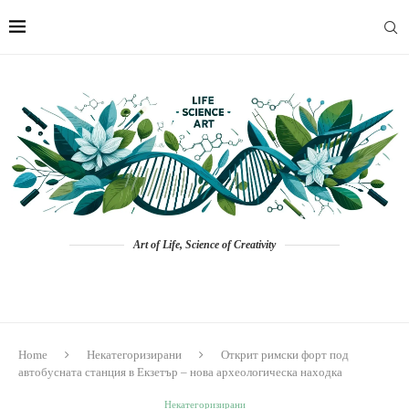
Art of Life, Science of Creativity
Home
Некатегоризирани
Открит римски форт под
автобусната станция в Екзетър – нова археологическа находка
Некатегоризирани