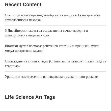
Recent Content
Открит римски форт под автобусната станция в Екзетър – нова
археологическа находка
5 Дизайнерски съвета за създаване на вечно модерна и
функционална открита кухня
Японски дует в космоса: рентгенов спътник и прецизен лунен
модул изстреляни заедно
Отглеждане на зимен сладък (Chimonanthus praecox): пълен гайд за
градинари
Урагани и земетресения: изненадваща връзка и нови рискове
Life Science Art Tags