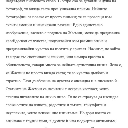
надхвърлят писменото слово. С остро око за детайли и душа на
фотограф, тя вижда света през уникална призма. Нейните
фотографии са повече от просто снимки; те са прозорци към
скрити емоции и неизказани разкази. Едно единствено
изображение, заснето с подписа на Жасмин, може да предизвика
калейдоскоп от чувства, подтиквайки към размишление и
предизвиквайки чувство на възхита у зрителя. Начинът, по който
тя играе със светлината и сенките, или намира красота в
обикновеното, говори много за нейната артистична визия. Ясно е,
че Жасмин не просто вижда света; тя го чувства дълбоко и
страстно. Тази дълбочина на чувства е очевидна и в писането ѝ.
Статиите на Жасмин са наситени с искрена честност, която
свързва читателите на лично ниво. Тя не се страхува да изследва
сложностите на живота, радостите и тъгите, триумфите и
неуспехите, които всички ние изпитваме. Но дори когато се
занимава с трудни теми, в думите ѝ има подчертан оптимизъм,