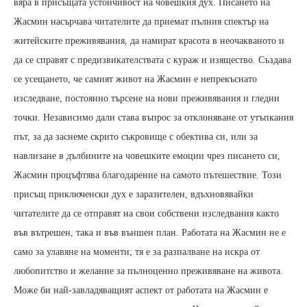
вяра в присъщата устойчивост на човешкия дух. Писането на
Жасмин насърчава читателите да приемат пълния спектър на
житейските преживявания, да намират красота в неочакваното и
да се справят с предизвикателствата с кураж и изящество. Създава
се усещането, че самият живот на Жасмин е непрекъснато
изследване, постоянно търсене на нови преживявания и гледни
точки. Независимо дали става въпрос за отклоняване от утъпкания
път, за да заснеме скрито съкровище с обектива си, или за
навлизане в дълбините на човешките емоции чрез писането си,
Жасмин процъфтява благодарение на самото пътешествие. Този
присъщ приключенски дух е заразителен, вдъхновявайки
читателите да се отправят на свои собствени изследвания както
във вътрешен, така и във външен план. Работата на Жасмин не е
само за улавяне на моменти; тя е за разпалване на искра от
любопитство и желание за пълноценно преживяване на живота.
Може би най-завладяващият аспект от работата на Жасмин е