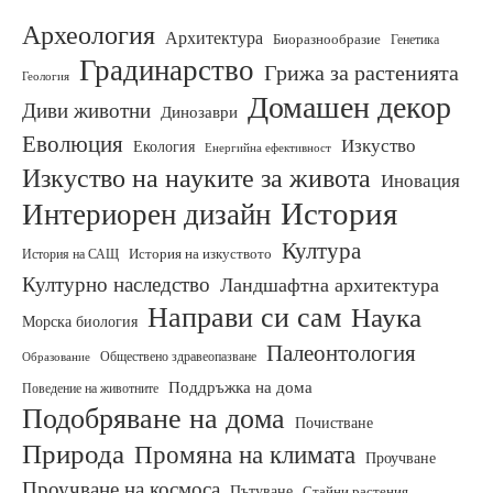
Археология
Архитектура
Биоразнообразие
Генетика
Градинарство
Грижа за растенията
Геология
Домашен декор
Диви животни
Динозаври
Еволюция
Изкуство
Екология
Енергийна ефективност
Изкуство на науките за живота
Иновация
История
Интериорен дизайн
Култура
История на изкуството
История на САЩ
Културно наследство
Ландшафтна архитектура
Направи си сам
Наука
Морска биология
Палеонтология
Обществено здравеопазване
Образование
Поддръжка на дома
Поведение на животните
Подобряване на дома
Почистване
Природа
Промяна на климата
Проучване
Проучване на космоса
Пътуване
Стайни растения