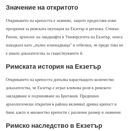
Значение на откритото
Откриването на крепостта е значимо, защото предоставя нови
прозрения за римската окупация на Екзетър и региона. Стивън
Рипон, археолог на ландшафта в Университета на Екзетър, описа
находката като „пълно изненадваща“ и отбеляза, че преди това не
е имало доказателства за съществуването й.
Римската история на Екзетър
Откриването на крепостта допълва нарастващото количество
доказателства, че Екзетър е играл ключова роля в римското
завладяване и подчиняване на Британия. Предишни
археологически открития в района включват древна крепост и
баня, както и множество крепости с различен размер и значение.
Римско наследство в Екзетър