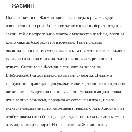
ЖАСМИН
Пътешествието на Жасмин започна с камера в ръка и сърце,
изпълнено с истории. За нея светът не е просто сбор от гледки и
звуци; той е пъстро тъкано платно с множество детайли, всеки от
които чака да бъде заснет и изследван. Тази присъща
любознателност естествено я насочи към писменото слово, където
тя откри силата на езика да тъче разкази, които резонират с
душата. Статиите на Жасмин в секцията за живот на
LifeScienceArt са доказателство за тази синергия. Думите ѝ
танцуват по страницата, рисувайки живи картини, които пренасят
читателите в сърцето на преживяването. Независимо дали става
дума за тиха размисъл, породена от сутрешен изгрев, или за
електризиращата енергия на оживена градска улица, Жасмин има
необикновена способност да превежда същността на един момент
в думи, които резонират. Но талантите на Жасмин далеч