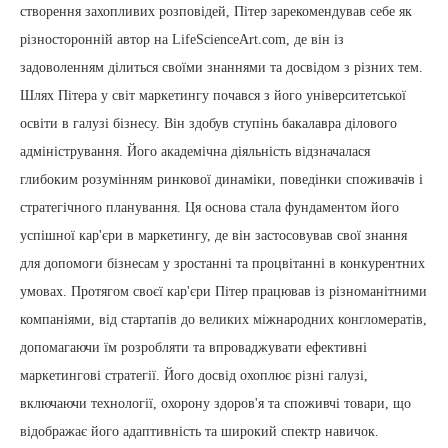
створення захопливих розповідей, Пітер зарекомендував себе як
різносторонній автор на LifeScienceArt.com, де він із
задоволенням ділиться своїми знаннями та досвідом з різних тем.
Шлях Пітера у світ маркетингу почався з його університетської
освіти в галузі бізнесу. Він здобув ступінь бакалавра ділового
адміністрування. Його академічна діяльність відзначалася
глибоким розумінням ринкової динаміки, поведінки споживачів і
стратегічного планування. Ця основа стала фундаментом його
успішної кар'єри в маркетингу, де він застосовував свої знання
для допомоги бізнесам у зростанні та процвітанні в конкурентних
умовах. Протягом своєї кар'єри Пітер працював із різноманітними
компаніями, від стартапів до великих міжнародних конгломератів,
допомагаючи їм розробляти та впроваджувати ефективні
маркетингові стратегії. Його досвід охоплює різні галузі,
включаючи технології, охорону здоров'я та споживчі товари, що
відображає його адаптивність та широкий спектр навичок.