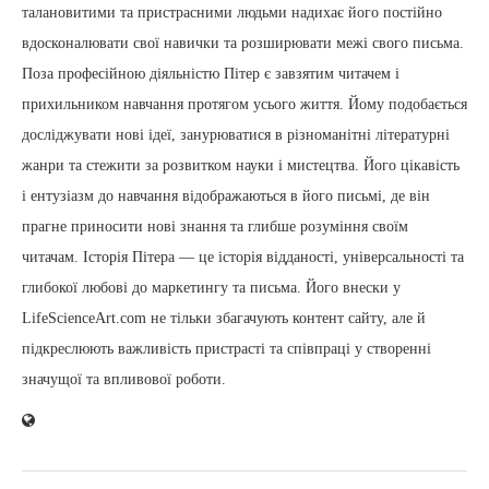
талановитими та пристрасними людьми надихає його постійно
вдосконалювати свої навички та розширювати межі свого письма.
Поза професійною діяльністю Пітер є завзятим читачем і
прихильником навчання протягом усього життя. Йому подобається
досліджувати нові ідеї, занурюватися в різноманітні літературні
жанри та стежити за розвитком науки і мистецтва. Його цікавість
і ентузіазм до навчання відображаються в його письмі, де він
прагне приносити нові знання та глибше розуміння своїм
читачам. Історія Пітера — це історія відданості, універсальності та
глибокої любові до маркетингу та письма. Його внески у
LifeScienceArt.com не тільки збагачують контент сайту, але й
підкреслюють важливість пристрасті та співпраці у створенні
значущої та впливової роботи.