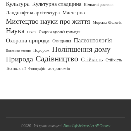
Культура
Культурна спадщина
Кімнатні рослини
Ландшафтна архітектура
Мистецтво
Мистецтво науки про життя
Морська біологія
Наука
Освіта
Охорона здоров'я громадян
Палеонтологія
Охорона природи
Очищення
Поліпшення дому
Подорож
Поведінка тварин
Садівництво
Природа
Стійкість
Стійкість
астрономія
Технології
Фотографія
©2026 - Усі права захищені.
About Life Science Art
All Content