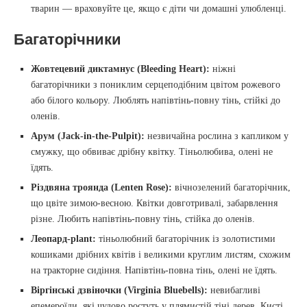
тварин — враховуйте це, якщо є діти чи домашні улюбленці.
Багаторічники
Жовтецевий диктамнус (Bleeding Heart):
ніжні
багаторічники з пониклим серцеподібним цвітом рожевого
або білого кольору. Люблять напівтінь-повну тінь, стійкі до
оленів.
Арум (Jack-in-the-Pulpit):
незвичайна рослина з капликом у
смужку, що обвиває дрібну квітку. Тіньолюбива, олені не
їдять.
Різдвяна троянда (Lenten Rose):
вічнозелений багаторічник,
що цвіте зимою-весною. Квітки довготривалі, забарвлення
різне. Любить напівтінь-повну тінь, стійка до оленів.
Леопард-plant:
тіньолюбний багаторічник із золотистими
кошиками дрібних квітів і великими круглим листям, схожим
на тракторне сидіння. Напівтінь-повна тінь, олені не їдять.
Віргінські дзвіночки (Virginia Bluebells):
невибагливі
епемероїди, які чудово ростуть у плямистій тіні дерев. Кисті