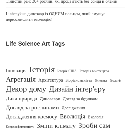
Тінистий рай: 30+ рослин, які процвітають без сонця й оленів
Linhenykus: динозавр із ОДНИМ пальцем, який змушує
переосмислити еволюцію!
Life Science Art Tags
Історія
Інновація
Історія США
Історія мистецтва
Агрегація
Архітектура
Біорізноманіття
Генетика
Геологія
Декор дому
Дизайн інтер'єру
Дика природа
Динозаври
Догляд за будинком
Догляд за рослинами
Дослідження
Еволюція
Дослідження космосу
Екологія
Зроби сам
Зміни клімату
Енергоефективність