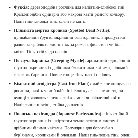
Фуксія:
деревоподібна рослина для напівтіні-глибокої тіні.
Краплеподібні одинарні або махрові квіти різного кольору.
Напівтінь-глибока тінь, олені не їдять.
Плямиста мертва кропива (Spotted Dead Nettle):
привабливий ґрунтопокривний багаторічник, вирощується
радше за сріблясте листя, ніж за рожеві, фіолетові чи білі
квіти. Тінь, стійка до оленів.
Повзуча барвінка (Creeping Myrtle):
ароматний однорічний
ґрунтопокривник із дрібними блакитними квітами, відомий
також як барвінок. Повне сонце-тінь, олені не їдять.
Кімнатний аспідістра (Cast Iron Plant):
майже незнищувана
рослина, навіть у глибокій тіні. Блискуче зелене листя, на
вулиці з’являються непоказні кремові чи фіолетові квіти.
Напівсонце-півтінь, стійка до оленів.
Японська пахісандра (Japanese Pachysandra):
тіньостійкий
ґрунтопокривник із шкірястим темно-зеленим листям і
дрібними білими квітами. Популярна для боротьби з
бур’янами, кроликами й оленями. Напівтінь-повна тінь, олені