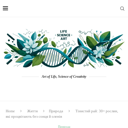
Art of Life, Science of Creativity
Home
Життя
Природа
Тінистий рай: 30+ рослин,
які процвітають без сонця й оленів
Природа