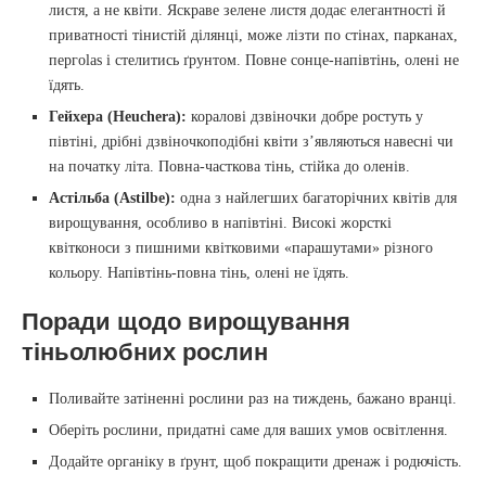
листя, а не квіти. Яскраве зелене листя додає елегантності й
приватності тінистій ділянці, може лізти по стінах, парканах,
пергolas і стелитись ґрунтом. Повне сонце-напівтінь, олені не
їдять.
Гейхера (Heuchera):
коралові дзвіночки добре ростуть у
півтіні, дрібні дзвіночкоподібні квіти з’являються навесні чи
на початку літа. Повна-часткова тінь, стійка до оленів.
Астільба (Astilbe):
одна з найлегших багаторічних квітів для
вирощування, особливо в напівтіні. Високі жорсткі
квітконоси з пишними квітковими «парашутами» різного
кольору. Напівтінь-повна тінь, олені не їдять.
Поради щодо вирощування
тіньолюбних рослин
Поливайте затіненні рослини раз на тиждень, бажано вранці.
Оберіть рослини, придатні саме для ваших умов освітлення.
Додайте органіку в ґрунт, щоб покращити дренаж і родючість.