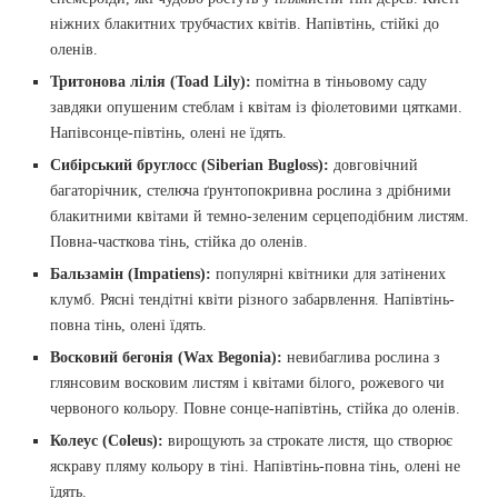
ніжних блакитних трубчастих квітів. Напівтінь, стійкі до
оленів.
Тритонова лілія (Toad Lily):
помітна в тіньовому саду
завдяки опушеним стеблам і квітам із фіолетовими цятками.
Напівсонце-півтінь, олені не їдять.
Сибірський бруглосс (Siberian Bugloss):
довговічний
багаторічник, стелюча ґрунтопокривна рослина з дрібними
блакитними квітами й темно-зеленим серцеподібним листям.
Повна-часткова тінь, стійка до оленів.
Бальзамін (Impatiens):
популярні квітники для затінених
клумб. Рясні тендітні квіти різного забарвлення. Напівтінь-
повна тінь, олені їдять.
Восковий бегонія (Wax Begonia):
невибаглива рослина з
глянсовим восковим листям і квітами білого, рожевого чи
червоного кольору. Повне сонце-напівтінь, стійка до оленів.
Колеус (Coleus):
вирощують за строкате листя, що створює
яскраву пляму кольору в тіні. Напівтінь-повна тінь, олені не
їдять.