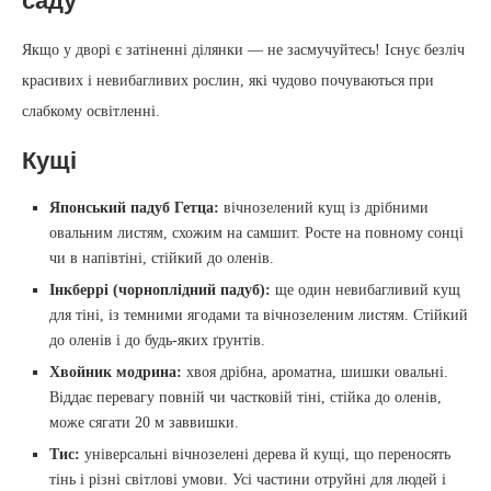
саду
Якщо у дворі є затіненні ділянки — не засмучуйтесь! Існує безліч
красивих і невибагливих рослин, які чудово почуваються при
слабкому освітленні.
Кущі
Японський падуб Гетца:
вічнозелений кущ із дрібними
овальним листям, схожим на самшит. Росте на повному сонці
чи в напівтіні, стійкий до оленів.
Інкберрі (чорноплідний падуб):
ще один невибагливий кущ
для тіні, із темними ягодами та вічнозеленим листям. Стійкий
до оленів і до будь-яких ґрунтів.
Хвойник модрина:
хвоя дрібна, ароматна, шишки овальні.
Віддає перевагу повній чи частковій тіні, стійка до оленів,
може сягати 20 м заввишки.
Тис:
універсальні вічнозелені дерева й кущі, що переносять
тінь і різні світлові умови. Усі частини отруйні для людей і