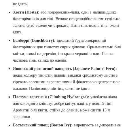
не їдять.
Хости (Hosta):
або подорожник-лілія, одні з найшвидших
багаторічників для тіні. Велике серцеподібне листя: суцільно
зелене, сизо-зелене чи строкате. Напівтінь-повна тінь, олені
їдять.
Банберрі (Bunchberry):
ідеальний ґрунтопокривний
багаторічник для тінистих сирих ділянок. Орнаментальні білі
квітки, схожі на деревію, і яскраво-червоні ягоди. Повна-
часткова тінь, стійка до оленів.
Японський розписний папороть (Japanese Painted Fern):
додає кольору тінистій ділянці завдяки сріблястому листю з
сірувато-зеленими вкрапленнями й фіолетовою центральною
жилкою. Напівсонце-півтінь, олені не їдять.
Плетуча гортензія (Climbing Hydrangea):
улюблена ліана
для холодного клімату, добре квітує навіть у повній тіні.
Ароматні білі квіти, стійка до оленів, може сягати 15 м
заввишки.
Бостонський плющ (Boston Ivy):
вирощують за декоративне