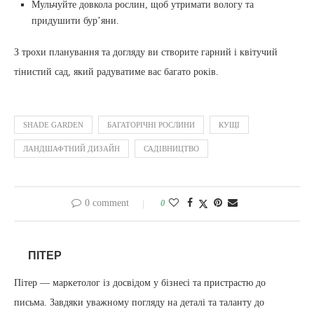
Мульчуйте довкола рослин, щоб утримати вологу та
придушити бур’яни.
З трохи планування та догляду ви створите гарний і квітучий
тінистий сад, який радуватиме вас багато років.
SHADE GARDEN
БАГАТОРІЧНІ РОСЛИНИ
КУЩІ
ЛАНДШАФТНИЙ ДИЗАЙН
САДІВНИЦТВО
0 comment
0
ПІТЕР
Пітер — маркетолог із досвідом у бізнесі та пристрастю до
письма. Завдяки уважному погляду на деталі та таланту до