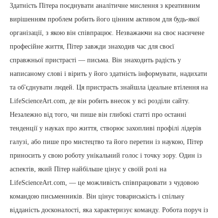
Здатність Пітера поєднувати аналітичне мислення з креативним
вирішенням проблем робить його цінним активом для будь-якої
організації, з якою він співпрацює. Незважаючи на своє насичене
професійне життя, Пітер завжди знаходив час для своєї
справжньої пристрасті — письма. Він знаходить радість у
написаному слові і вірить у його здатність інформувати, надихати
та об'єднувати людей. Ця пристрасть знайшла ідеальне втілення на
LifeScienceArt.com, де він робить внесок у всі розділи сайту.
Незалежно від того, чи пише він глибокі статті про останні
тенденції у науках про життя, створює захопливі профілі лідерів
галузі, або пише про мистецтво та його перетин із наукою, Пітер
приносить у свою роботу унікальний голос і точку зору. Один із
аспектів, який Пітер найбільше цінує у своїй ролі на
LifeScienceArt.com, — це можливість співпрацювати з чудовою
командою письменників. Він цінує товариськість і спільну
відданість досконалості, яка характеризує команду. Робота поруч із