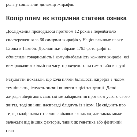
роль у соціальній динаміці жирафів.
Колір плям як вторинна статева ознака
Дослідження проводилося протягом 12 років і передбачало
спостереження за 66 самцями жирафів у Національному парку
Етоша в Намібії. Дослідники зібрали 1793 фотографії та
обчислили товариськість і комунікабельність кожного жирафа, які
вимірювалися кількістю часу, проведеного на самоті або в групі.
Результати показали, що хоча плями більшості жирафів з часом
темнішають, існують значні винятки з цієї тенденції. Деякі
жирафи зберігають своє світле забарвлення протягом усього свого
життя, тоді як інші насправді бліднуть із віком. Це свідчить про
те, що колір плям є не лише віковою ознакою, але також може
залежати від інших факторів, таких як генетика або фізичний
стан.