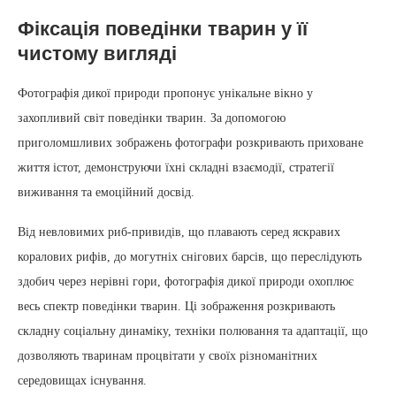
Фіксація поведінки тварин у її
чистому вигляді
Фотографія дикої природи пропонує унікальне вікно у
захопливий світ поведінки тварин. За допомогою
приголомшливих зображень фотографи розкривають приховане
життя істот, демонструючи їхні складні взаємодії, стратегії
виживання та емоційний досвід.
Від невловимих риб-привидів, що плавають серед яскравих
коралових рифів, до могутніх снігових барсів, що переслідують
здобич через нерівні гори, фотографія дикої природи охоплює
весь спектр поведінки тварин. Ці зображення розкривають
складну соціальну динаміку, техніки полювання та адаптації, що
дозволяють тваринам процвітати у своїх різноманітних
середовищах існування.