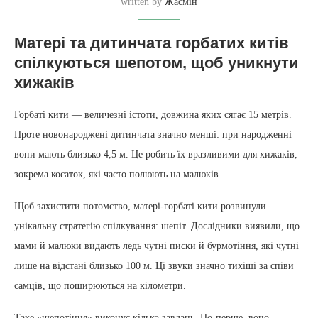
written by
Жасмін
Матері та дитинчата горбатих китів
спілкуються шепотом, щоб уникнути
хижаків
Горбаті кити — величезні істоти, довжина яких сягає 15 метрів.
Проте новонароджені дитинчата значно менші: при народженні
вони мають близько 4,5 м. Це робить їх вразливими для хижаків,
зокрема косаток, які часто полюють на малюків.
Щоб захистити потомство, матері-горбаті кити розвинули
унікальну стратегію спілкування: шепіт. Дослідники виявили, що
мами й малюки видають ледь чутні писки й бурмотіння, які чутні
лише на відстані близько 100 м. Ці звуки значно тихіші за співи
самців, що поширюються на кілометри.
Таке «шепотіння» виконує кілька завдань. По-перше, воно