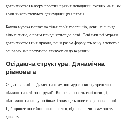
дотримуються набору простих правил поведінки, схожих на ті, які
вони використовують для будівництва плотів.
Кожна мураха повзає по тілах своїх товаришів, доки не знайде
вільне місце, а потім приєднується до вежі. Оскільки всі мурахи
дотримуються цих правил, вони разом формують вежу з товстою
основою, яка поступово звужується до вершини.
Осідаюча структура: Динамічна
рівновага
Осідання вежі відбувається тому, що мурахи внизу зрештою
піддаються вазі конструкції. Вони залишають свої позиції,
піднімаються вгору по боках і знаходять нове місце на вершині.
Цей процес постійно повторюється, відновлюючи вежу знизу
доверху.