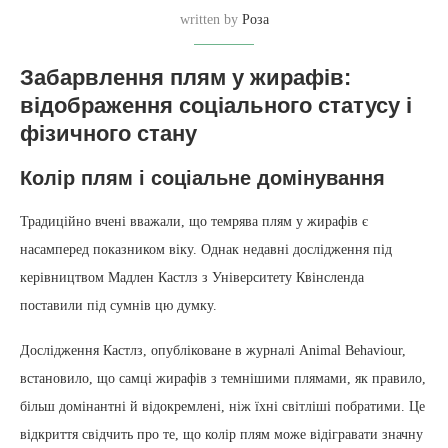
written by
Роза
Забарвлення плям у жирафів:
відображення соціального статусу і
фізичного стану
Колір плям і соціальне домінування
Традиційно вчені вважали, що темрява плям у жирафів є
насамперед показником віку. Однак недавні дослідження під
керівництвом Мадлен Кастлз з Університету Квінсленда
поставили під сумнів цю думку.
Дослідження Кастлз, опубліковане в журналі Animal Behaviour,
встановило, що самці жирафів з темнішими плямами, як правило,
більш домінантні й відокремлені, ніж їхні світліші побратими. Це
відкриття свідчить про те, що колір плям може відігравати значну