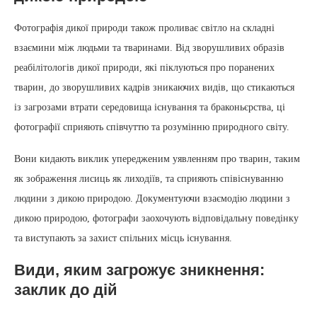
Фотографія дикої природи також проливає світло на складні
взаємини між людьми та тваринами. Від зворушливих образів
реабілітологів дикої природи, які піклуються про поранених
тварин, до зворушливих кадрів зникаючих видів, що стикаються
із загрозами втрати середовища існування та браконьєрства, ці
фотографії сприяють співчуттю та розумінню природного світу.
Вони кидають виклик упередженим уявленням про тварин, таким
як зображення лисиць як лиходіїв, та сприяють співіснуванню
людини з дикою природою. Документуючи взаємодію людини з
дикою природою, фотографи заохочують відповідальну поведінку
та виступають за захист спільних місць існування.
Види, яким загрожує зникнення:
заклик до дій