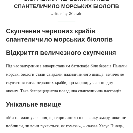
СПАНТЕЛИЧИЛО МОРСЬКИХ БІОЛОГІВ
written by
Жасмін
Скупчення червоних крабів
спантеличило морських біологів
Відкриття величезного скупчення
Під час занурення з використанням батискафа біля берегів Панами
морські біологи стали свідками надзвичайного явища: величезне
скупчення тисяч червоних крабів, що марширували по дну
океану. Така безпрецедентна поведінка спантеличила науковців.
Унікальне явище
«Ми не мали уявлення, що спричинило цю велику хмару, доки не
побачили, як вони рухаються, як комахи», – сказав Хесус Пінеда,