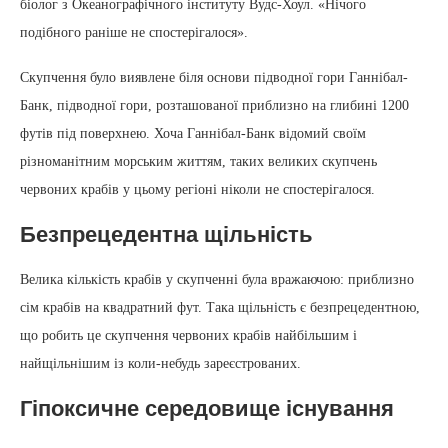
біолог з Океанографічного інституту Вудс-Хоул. «Нічого
подібного раніше не спостерігалося».
Скупчення було виявлене біля основи підводної гори Ганнібал-
Банк, підводної гори, розташованої приблизно на глибині 1200
футів під поверхнею. Хоча Ганнібал-Банк відомий своїм
різноманітним морським життям, таких великих скупчень
червоних крабів у цьому регіоні ніколи не спостерігалося.
Безпрецедентна щільність
Велика кількість крабів у скупченні була вражаючою: приблизно
сім крабів на квадратний фут. Така щільність є безпрецедентною,
що робить це скупчення червоних крабів найбільшим і
найщільнішим із коли-небудь зареєстрованих.
Гіпоксичне середовище існування