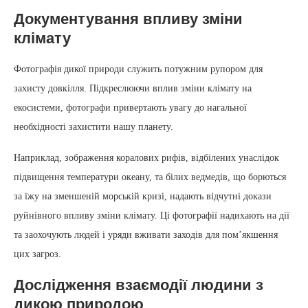
Документування впливу зміни
клімату
Фотографія дикої природи служить потужним рупором для
захисту довкілля. Підкреслюючи вплив зміни клімату на
екосистеми, фотографи привертають увагу до нагальної
необхідності захистити нашу планету.
Наприклад, зображення коралових рифів, відбілених унаслідок
підвищення температури океану, та білих ведмедів, що борються
за їжу на зменшеній морській кризі, надають відчутні докази
руйнівного впливу зміни клімату. Ці фотографії надихають на дії
та заохочують людей і уряди вживати заходів для пом’якшення
цих загроз.
Дослідження взаємодії людини з
дикою природою