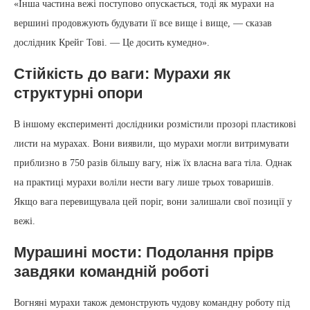
«Інша частина вежі поступово опускається, тоді як мурахи на
вершині продовжують будувати її все вище і вище, — сказав
дослідник Крейг Тові. — Це досить кумедно».
Стійкість до ваги: Мурахи як
структурні опори
В іншому експерименті дослідники розмістили прозорі пластикові
листи на мурахах. Вони виявили, що мурахи могли витримувати
приблизно в 750 разів більшу вагу, ніж їх власна вага тіла. Однак
на практиці мурахи воліли нести вагу лише трьох товаришів.
Якщо вага перевищувала цей поріг, вони залишали свої позиції у
вежі.
Мурашині мости: Подолання прірв
завдяки командній роботі
Вогняні мурахи також демонструють чудову командну роботу під