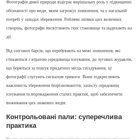
Фотографія дикої природи відіграє вирішальну роль у підвищенні
обізнаності про види, яким загрожує зникнення, та у нагальній
потребі у заходах збереження. Роблячи знімки цих величних
створінь, фотографи висвітлюють їхнє становище та надихають на
дії.
Від снігових барсів, що перебувають на межі зникнення, які
стикаються з втратою середовища існування, до лугових журавлів,
що борються за пошук придатних місць гніздування, ці
фотографії слугують сигналом тривоги. Вони підкреслюють
важливість збереження біорізноманіття, захисту середовищ
існування та впровадження сталих практик, щоб забезпечити
виживання цих знакових видів.
Контрольовані пали: суперечлива
практика