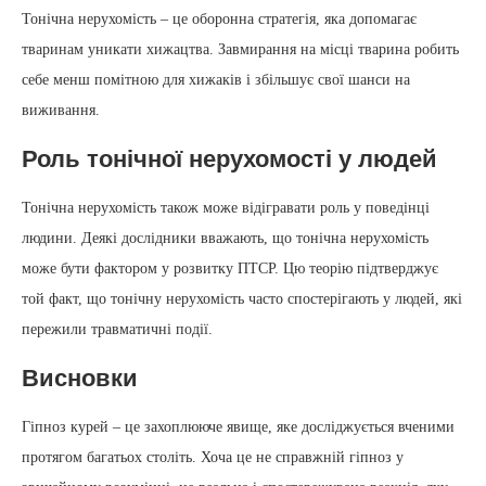
Тонічна нерухомість – це оборонна стратегія, яка допомагає
тваринам уникати хижацтва. Завмирання на місці тварина робить
себе менш помітною для хижаків і збільшує свої шанси на
виживання.
Роль тонічної нерухомості у людей
Тонічна нерухомість також може відігравати роль у поведінці
людини. Деякі дослідники вважають, що тонічна нерухомість
може бути фактором у розвитку ПТСР. Цю теорію підтверджує
той факт, що тонічну нерухомість часто спостерігають у людей, які
пережили травматичні події.
Висновки
Гіпноз курей – це захоплююче явище, яке досліджується вченими
протягом багатьох століть. Хоча це не справжній гіпноз у