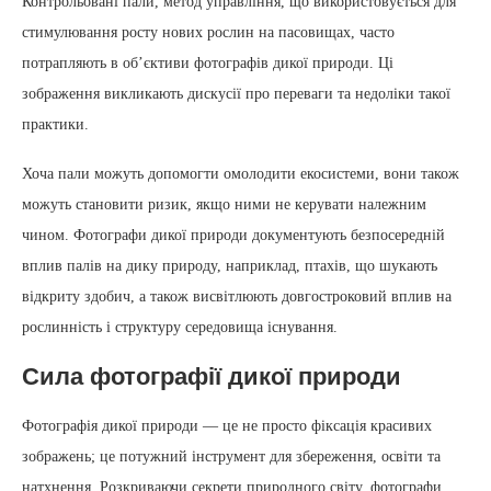
Контрольовані пали, метод управління, що використовується для
стимулювання росту нових рослин на пасовищах, часто
потрапляють в об’єктиви фотографів дикої природи. Ці
зображення викликають дискусії про переваги та недоліки такої
практики.
Хоча пали можуть допомогти омолодити екосистеми, вони також
можуть становити ризик, якщо ними не керувати належним
чином. Фотографи дикої природи документують безпосередній
вплив палів на дику природу, наприклад, птахів, що шукають
відкриту здобич, а також висвітлюють довгостроковий вплив на
рослинність і структуру середовища існування.
Сила фотографії дикої природи
Фотографія дикої природи — це не просто фіксація красивих
зображень; це потужний інструмент для збереження, освіти та
натхнення. Розкриваючи секрети природного світу, фотографи