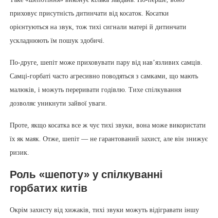
приховує присутність дитинчати від косаток. Косатки
орієнтуються на звук, тож тихі сигнали матері й дитинчати
ускладнюють їм пошук здобичі.
По-друге, шепіт може приховувати пару від нав’язливих самців.
Самці-горбаті часто агресивно поводяться з самками, що мають
малюків, і можуть переривати годівлю. Тихе спілкування
дозволяє уникнути зайвої уваги.
Проте, якщо косатка все ж чує тихі звуки, вона може використати
їх як маяк. Отже, шепіт — не гарантований захист, але він знижує
ризик.
Роль «шепоту» у спілкуванні
горбатих китів
Окрім захисту від хижаків, тихі звуки можуть відігравати іншу