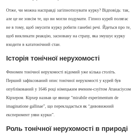
Отже, чи можна насправді загіпнотизувати курку? Відповідь: так,
але це не зовсім те, що ви могли подумати. Гіпноз курей полягає
не в тому, щоб змусити курку робити ганебні речі. Йдеться про те,
щоб викликати реакцію, засновану на страху, яка змушує курку
входити в кататонічний стан.
Історія тонічної нерухомості
Феномен тонічної нерухомості відомий уже кілька століть.
Перший зафіксований опис тонічної нерухомості у курей був
опублікований у 1646 році німецьким вченим-єзуїтом Атанасіусом
Кірхером. Кірхер назвав це явище “mirabile experimentum de
imaginatione gallinae”, що перекладається як “дивовижний
експеримент уяви курки”.
Роль тонічної нерухомості в природі