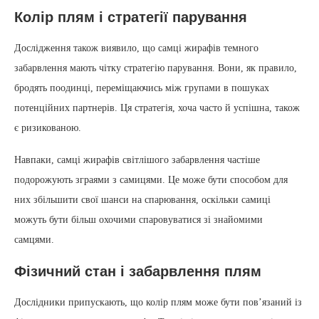
Колір плям і стратегії парування
Дослідження також виявило, що самці жирафів темного
забарвлення мають чітку стратегію парування. Вони, як правило,
бродять поодинці, переміщаючись між групами в пошуках
потенційних партнерів. Ця стратегія, хоча часто й успішна, також
є ризикованою.
Навпаки, самці жирафів світлішого забарвлення частіше
подорожують зграями з самицями. Це може бути способом для
них збільшити свої шанси на спарювання, оскільки самиці
можуть бути більш охочими спаровуватися зі знайомими
самцями.
Фізичний стан і забарвлення плям
Дослідники припускають, що колір плям може бути пов’язаний із