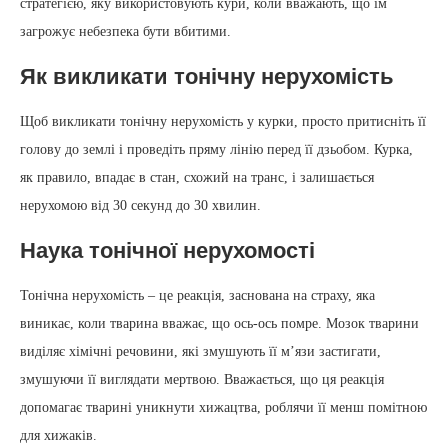
стратегією, яку використовують кури, коли вважають, що їм
загрожує небезпека бути вбитими.
Як викликати тонічну нерухомість
Щоб викликати тонічну нерухомість у курки, просто притисніть її
голову до землі і проведіть пряму лінію перед її дзьобом. Курка,
як правило, впадає в стан, схожий на транс, і залишається
нерухомою від 30 секунд до 30 хвилин.
Наука тонічної нерухомості
Тонічна нерухомість – це реакція, заснована на страху, яка
виникає, коли тварина вважає, що ось-ось помре. Мозок тварини
виділяє хімічні речовини, які змушують її м’язи застигати,
змушуючи її виглядати мертвою. Вважається, що ця реакція
допомагає тварині уникнути хижацтва, роблячи її менш помітною
для хижаків.