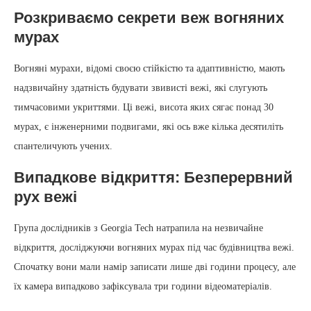
Розкриваємо секрети веж вогняних
мурах
Вогняні мурахи, відомі своєю стійкістю та адаптивністю, мають
надзвичайну здатність будувати звивисті вежі, які слугують
тимчасовими укриттями. Ці вежі, висота яких сягає понад 30
мурах, є інженерними подвигами, які ось вже кілька десятиліть
спантеличують учених.
Випадкове відкриття: Безперервний
рух вежі
Група дослідників з Georgia Tech натрапила на незвичайне
відкриття, досліджуючи вогняних мурах під час будівництва вежі.
Спочатку вони мали намір записати лише дві години процесу, але
їх камера випадково зафіксувала три години відеоматеріалів.