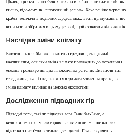
Цікаво, що скупчення було виявлено в районі з низьким вмістом
кисню, відомому як «гіпоксичний регіон». Хоча раніше червоних
крабів помічали в подібних середовищах, вчені припускають, що
вони могли зібратися в цьому регіоні, щоб сховатися від хижаків.
Наслідки зміни клімату
Вивчення таких бідних на кисень середовищ стає дедалі
важливішим, оскільки зміна клімату призводить до потепління
океанів і розширення цих гіпоксичних регіонів. Вивчаючи такі
середовища, вчені сподіваються отримати уявлення про те, як
зміна клімату впливає на морські екосистеми.
Дослідження підводних гір
Підводні гори, такі як підводна гора Ганнібал-Банк, є
величезними і значною мірою невивченими, менше одного
відсотка з них були ретельно досліджені. Поява скупчення