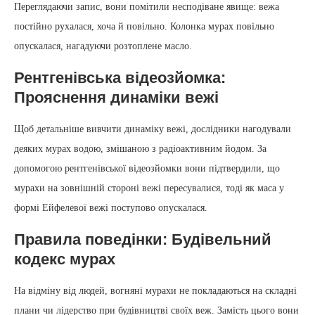
Переглядаючи запис, вони помітили несподіване явище: вежа
постійно рухалася, хоча й повільно. Колонка мурах повільно
опускалася, нагадуючи розтоплене масло.
Рентгенівська відеозйомка:
Прояснення динаміки вежі
Щоб детальніше вивчити динаміку вежі, дослідники нагодували
деяких мурах водою, змішаною з радіоактивним йодом. За
допомогою рентгенівської відеозйомки вони підтвердили, що
мурахи на зовнішній стороні вежі пересувалися, тоді як маса у
формі Ейфелевої вежі поступово опускалася.
Правила поведінки: Будівельний
кодекс мурах
На відміну від людей, вогняні мурахи не покладаються на складні
плани чи лідерство при будівництві своїх веж. Замість цього вони