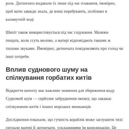
роль. Дитинчата видавали їх лише під час плавання, імовірно,
щоб мати завжди знала, де вони перебувають, особливо в
каламутній воді.
Шепіт також використовується під час годування. Малюки
пищать, коли ссуть молоко, а матері відповідають такими ж
тихими звуками. Ймовірно, дитинчата повідомляють про голод чи
інші потреби.
Вплив суднового шуму на
спілкування горбатих китів
Відкриття шепоту має важливе значення для збереження виду.
Судновий шум — серйозне забруднення океану, що заважає
спілкуванню китів і інших морських мешканців.
Дослідження показали, що гучність кораблів може заглушити тихі
сигнали матері й дитинчати, ускладнюючи їм координацію. Це