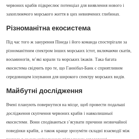
червоних крабів підкреслює потенціал для виявлення нового і
захоплюючого морського життя в цих невивчених глибинах.
Різноманітна екосистема
Під час того ж занурення Пінеда і його команда спостерігали за
різноманітним спектром інших морських істот, включаючи скатів,
восьминогів, м’які корали та морських їжаків. Така багата
екосистема свідчить про те, що Ганнібал-Банк є сприятливим
середовищем існування для широкого спектру морських видів.
Майбутні дослідження
Вчені планують повернутися на місце, щоб провести подальші
дослідження скупчення червоних крабів і навколишньої
екосистеми. Вони сподіваються з’ясувати причини незвичайної
поведінки крабів, а також краще зрозуміти складні взаємодії між