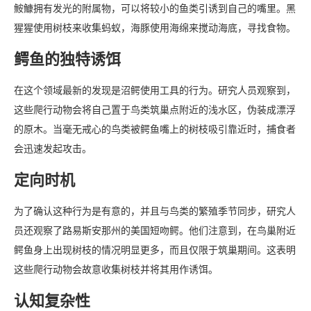
定向时机
为了确认这种行为是有意的，并且与鸟类的繁殖季节同步，研究人
员还观察了路易斯安那州的美国短吻鳄。他们注意到，在鸟巢附近
鳄鱼身上出现树枝的情况明显更多，而且仅限于筑巢期间。这表明
这些爬行动物会故意收集树枝并将其用作诱饵。
认知复杂性
研究作者弗拉基米尔·迪内茨对将鳄鱼和短吻鳄视为“迟钝、愚蠢、
无聊”的刻板印象提出质疑。他认为，它们新发现的工具使用技能
证明了它们的认知复杂性和狡猾的本性。
生态影响
利用环境线索（如鸟类筑巢季节的时间）突出了鳄鱼复杂的认知能
力。这种行为为它们提供了竞争优势，使它们能够在关键时期提高