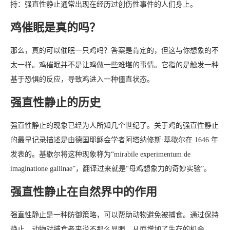
持：强直性静止通常出现在经历过创伤性事件的人们身上。
鸡催眠是真的吗？
那么，真的可以催眠一只鸡吗？答案是肯定的，但这与你想象的不
太一样。鸡催眠并不是让鸡做一些难堪的事情。它指的是触发一种
基于恐惧的反应，导致鸡进入一种僵直状态。
强直性静止的历史
强直性静止的现象已经为人所知几个世纪了。关于鸡的强直性静止
的最早记录描述是由德国耶稣会学者阿塔纳修斯·基歇尔在 1646 年
发表的。基歇尔将这种现象称为“mirabile experimentum de
imaginatione gallinae”，翻译过来就是“母鸡想象力的奇妙实验”。
强直性静止在自然界中的作用
强直性静止是一种防御策略，可以帮助动物避免被捕食。通过保持
静止，动物对捕食者来说不那么显眼，从而增加了生存的机会。