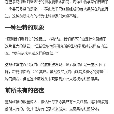
在巴拿马海岸附近进行的潜水艇潜水期间，海洋生物学家们目睹了
一个非同寻常的景象：一群由数千只红蟹组成的庞大集群在海底行
进。这种前所未有的行为让科学家们大惑不解。
一种独特的现象
“直到我们看到它们像昆虫一样移动，我们都不知道是什么引起了
这片巨大的阴云，”伍兹霍尔海洋研究所的生物学家赫苏斯·皮内达
说。“以前从未见过这样的景象。”
这群红蟹在汉尼拔海山的底部被发现，汉尼拔海山是一座水下山
脉，距离海面约 1200 英尺。虽然汉尼拔海山以其多样化的海洋生
物而闻名，但在这个区域从未观察到如此大规模的红蟹聚集。
前所未有的密度
这群红蟹的数量惊人，据估计每平方英尺有七只红蟹。这种密度是
前所未有的，使其成为有记录以来最大、最密集的红蟹群体。