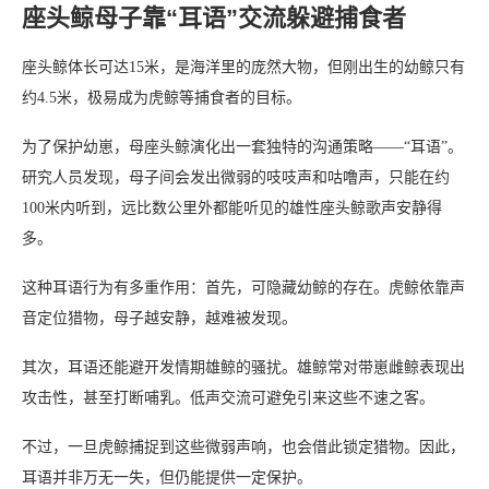
座头鲸母子靠“耳语”交流躲避捕食者
座头鲸体长可达15米，是海洋里的庞然大物，但刚出生的幼鲸只有
约4.5米，极易成为虎鲸等捕食者的目标。
为了保护幼崽，母座头鲸演化出一套独特的沟通策略——“耳语”。
研究人员发现，母子间会发出微弱的吱吱声和咕噜声，只能在约
100米内听到，远比数公里外都能听见的雄性座头鲸歌声安静得
多。
这种耳语行为有多重作用：首先，可隐藏幼鲸的存在。虎鲸依靠声
音定位猎物，母子越安静，越难被发现。
其次，耳语还能避开发情期雄鲸的骚扰。雄鲸常对带崽雌鲸表现出
攻击性，甚至打断哺乳。低声交流可避免引来这些不速之客。
不过，一旦虎鲸捕捉到这些微弱声响，也会借此锁定猎物。因此，
耳语并非万无一失，但仍能提供一定保护。