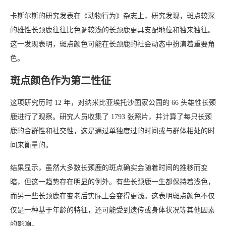
卡斯尔斯的研究发表在《动物行为》杂志上，研究发现，斑点较深
的雄性长颈鹿往往比色调较浅的长颈鹿更具支配地位和独来独往。
这一发现表明，斑点颜色可能在长颈鹿的社会动态中扮演着重要角
色。
斑点颜色作为第二性征
这项研究历时 12 年，对纳米比亚埃托沙国家公园的 66 头雄性长颈
鹿进行了观察。研究人员收集了 1793 张照片，并计算了每只长颈
鹿的合群性和社交性，这是通过单独度过的时间或与群体相处的时
间来衡量的。
结果显示，虽然大多数长颈鹿的斑点确实会随着时间的推移而变
暗，但这一趋势存在明显的例外。有些长颈鹿一生都保持着浅色，
而另一些长颈鹿在变老后实际上会变得更浅。这表明斑点颜色不仅
仅是一种基于年龄的特征，还可能受到遗传或身体状况等其他因素
的影响。