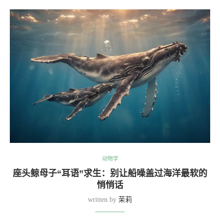
动物学
座头鲸母子“耳语”求生：别让船噪盖过海洋最软的
悄悄话
written by
茉莉