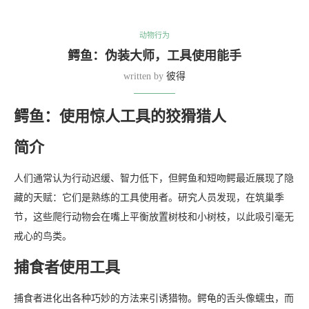
人们通常认为行动迟缓、智力低下，但鳄鱼和短吻鳄最近展现了隐
藏的天赋：它们是熟练的工具使用者。研究人员发现，在筑巢季
节，这些爬行动物会在嘴上平衡放置树枝和小树枝，以此吸引毫无
戒心的鸟类。
捕食者使用工具
捕食者进化出各种巧妙的方法来引诱猎物。鳄龟的舌头像蠕虫，而
鮟鱇拥有发光的附属物，可以将较小的鱼类引诱到自己的嘴里。黑
猩猩使用树枝来收集蚂蚁，海豚使用海绵来搅动海底，寻找食物。
鳄鱼的独特诱饵
在这个领域最新的发现是沼鳄使用工具的行为。研究人员观察到，
这些爬行动物会将自己置于鸟类筑巢点附近的浅水区，伪装成漂浮
的原木。当毫无戒心的鸟类被鳄鱼嘴上的树枝吸引靠近时，捕食者
会迅速发起攻击。