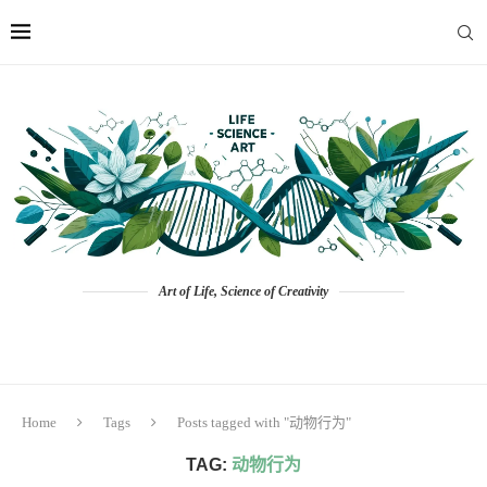
Art of Life, Science of Creativity
Home
Tags
Posts tagged with "动物行为"
TAG:
动物行为