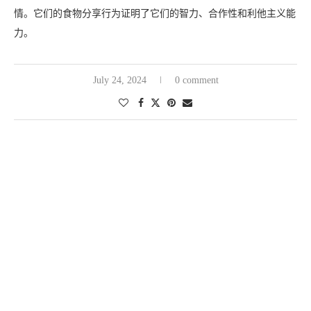
情。它们的食物分享行为证明了它们的智力、合作性和利他主义能
力。
July 24, 2024
0 comment
动物行为
鳄鱼：伪装大师，工具使用能手
written by
彼得
鳄鱼：使用惊人工具的狡猾猎人
简介