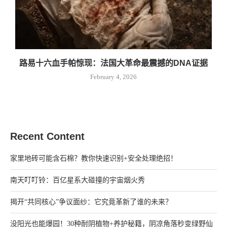
路易十六血手帕惊现：法国大革命最震撼的DNA证据
February 4, 2026
Recent Content
家里地砖可能含石棉？教你快速识别+安全处理绝招！
南天叮叮铃：百亿星系大碰撞的宇宙烟火秀
揭开“共同核心”争议面纱：它究竟革新了谁的未来？
没阳光也能爆园！30种耐阴植物+养护秘籍，阴凉角落秒变绿野仙