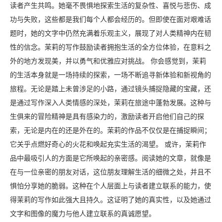
读者产生共鸣。她毫不畏惧地探索生活的复杂性、喜悦与悲伤、成
功与失败，这些都是我们每个人都会经历的。但即使在面对艰难话
题时，她的文字中仍然充满着乐观主义，展现了对人类精神内在韧
性的信念。茉莉的写作鼓励读者拥抱生活的全方位体验，在意料之
外的地方发现美，并以勇气和优雅应对挑战。 你会感觉到，茉莉
的生活本身就是一场持续的探索，一场不断追寻新体验和新视角的
旅程。无论是踏上未曾涉足的小路，通过镜头捕捉隐藏的宝藏，还
是通过写作深入人类情感的深处，茉莉在旅途中蓬勃发展。这种与
生俱来的冒险精神是具有感染力的，激励读者开启他们自己的探
索，无论是内在的还是外在的。茉莉的作品不仅仅是在捕捉瞬间；
它关乎点燃好奇心的火花和唤起充实生活的渴望。 或许，茉莉作
品中最吸引人的方面是它所唤起的亲密感。阅读她的文章，就像是
在与一位亲密的朋友对话，这位朋友理解生活的细微之处，并且不
惧怕分享她的脆弱。这种在个人层面上与读者建立联系的能力，使
得茉莉的写作如此强大且持久。这证明了她的真实性，以及她通过
文字和图像的魔力与他人建立联系的真诚愿望。