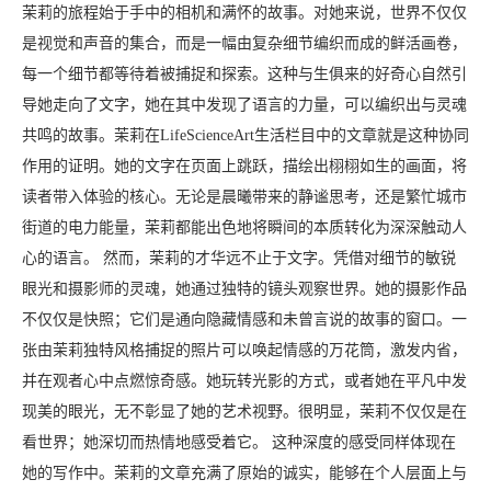
茉莉的旅程始于手中的相机和满怀的故事。对她来说，世界不仅仅
是视觉和声音的集合，而是一幅由复杂细节编织而成的鲜活画卷，
每一个细节都等待着被捕捉和探索。这种与生俱来的好奇心自然引
导她走向了文字，她在其中发现了语言的力量，可以编织出与灵魂
共鸣的故事。茉莉在LifeScienceArt生活栏目中的文章就是这种协同
作用的证明。她的文字在页面上跳跃，描绘出栩栩如生的画面，将
读者带入体验的核心。无论是晨曦带来的静谧思考，还是繁忙城市
街道的电力能量，茉莉都能出色地将瞬间的本质转化为深深触动人
心的语言。 然而，茉莉的才华远不止于文字。凭借对细节的敏锐
眼光和摄影师的灵魂，她通过独特的镜头观察世界。她的摄影作品
不仅仅是快照；它们是通向隐藏情感和未曾言说的故事的窗口。一
张由茉莉独特风格捕捉的照片可以唤起情感的万花筒，激发内省，
并在观者心中点燃惊奇感。她玩转光影的方式，或者她在平凡中发
现美的眼光，无不彰显了她的艺术视野。很明显，茉莉不仅仅是在
看世界；她深切而热情地感受着它。 这种深度的感受同样体现在
她的写作中。茉莉的文章充满了原始的诚实，能够在个人层面上与