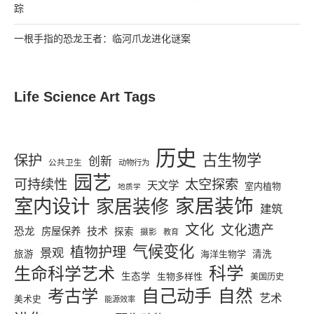
踪
一根手指的恐龙王者：临河爪龙进化谜案
Life Science Art Tags
历史
古生物学
保护
创新
公共卫生
动物行为
园艺
可持续性
太空探索
天文学
室内植物
地质学
家居装饰
室内设计
家居装修
建筑
文化
文化遗产
恐龙
房屋保养
技术
探索
摄影
教育
气候变化
植物护理
景观
旅游
海洋生物学
清洗
科学
生命科学艺术
生态学
生物多样性
美国历史
考古学
自己动手
自然
艺术
美术史
能源效率