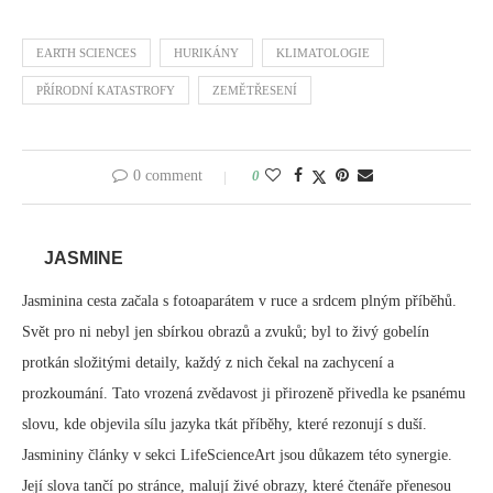
EARTH SCIENCES
HURIKÁNY
KLIMATOLOGIE
PŘÍRODNÍ KATASTROFY
ZEMĚTŘESENÍ
0 comment
0
JASMINE
Jasminina cesta začala s fotoaparátem v ruce a srdcem plným příběhů.
Svět pro ni nebyl jen sbírkou obrazů a zvuků; byl to živý gobelín
protkán složitými detaily, každý z nich čekal na zachycení a
prozkoumání. Tato vrozená zvědavost ji přirozeně přivedla ke psanému
slovu, kde objevila sílu jazyka tkát příběhy, které rezonují s duší.
Jasmininy články v sekci LifeScienceArt jsou důkazem této synergie.
Její slova tančí po stránce, malují živé obrazy, které čtenáře přenesou