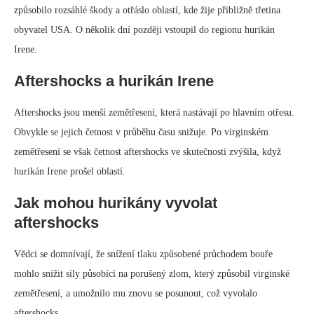
způsobilo rozsáhlé škody a otřáslo oblastí, kde žije přibližně třetina
obyvatel USA. O několik dní později vstoupil do regionu hurikán
Irene.
Aftershocks a hurikán Irene
Aftershocks jsou menší zemětřesení, která nastávají po hlavním otřesu.
Obvykle se jejich četnost v průběhu času snižuje. Po virginském
zemětřesení se však četnost aftershocks ve skutečnosti zvýšila, když
hurikán Irene prošel oblastí.
Jak mohou hurikány vyvolat
aftershocks
Vědci se domnívají, že snížení tlaku způsobené průchodem bouře
mohlo snížit síly působící na porušený zlom, který způsobil virginské
zemětřesení, a umožnilo mu znovu se posunout, což vyvolalo
aftershocks.