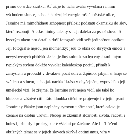
přímo do srdce zážitku. Ať už je to tichá úvaha vyvolaná ranním
východem slunce, nebo elektrizující energie rušné městské ulice,
Jasmine má mimořádnou schopnost přeložit podstatu okamžiku do slov,
která rezonují. Ale Jasmininy talenty sahají daleko za psané slovo. S
bystrým okem pro detail a duší fotografa vidí svět jedinečnou optikou.
Její fotografie nejsou jen momentky; jsou to okna do skrytých emocí a
nevyslovených příběhů. Jeden jediný snímek zachycený Jasmininým
typickým stylem dokáže vyvolat kaleidoskop pocitů, přimět k
zamyšlení a probudit v divákovi pocit údivu. Způsob, jakým si hraje se
světlem a stínem, nebo jak nachází krásu v obyčejném, vypovídá o její
umělecké vizi. Je zřejmé, že Jasmine svět nejen vidí, ale také ho
hluboce a vášnivě cítí. Tato hloubka cítění se projevuje i v jejím psaní.
Jasmininy články jsou naplněny syrovou upřímností, která oslovuje
čtenáře na osobní úrovni. Nebojí se zkoumat složitosti života, radosti i
bolesti, triumfy i prohry, které všichni prožíváme. Ale i při řešení
obtížných témat se v jejích slovech skrývá optimismus, víra v