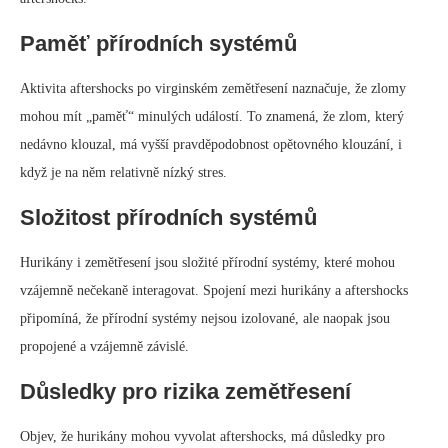
Paměť přírodních systémů
Aktivita aftershocks po virginském zemětřesení naznačuje, že zlomy
mohou mít „paměť“ minulých událostí. To znamená, že zlom, který
nedávno klouzal, má vyšší pravděpodobnost opětovného klouzání, i
když je na něm relativně nízký stres.
Složitost přírodních systémů
Hurikány i zemětřesení jsou složité přírodní systémy, které mohou
vzájemně nečekaně interagovat. Spojení mezi hurikány a aftershocks
připomíná, že přírodní systémy nejsou izolované, ale naopak jsou
propojené a vzájemně závislé.
Důsledky pro rizika zemětřesení
Objev, že hurikány mohou vyvolat aftershocks, má důsledky pro