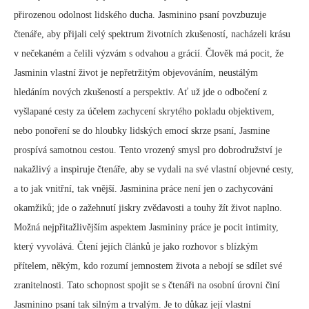
přirozenou odolnost lidského ducha. Jasminino psaní povzbuzuje
čtenáře, aby přijali celý spektrum životních zkušeností, nacházeli krásu
v nečekaném a čelili výzvám s odvahou a grácií. Člověk má pocit, že
Jasminin vlastní život je nepřetržitým objevováním, neustálým
hledáním nových zkušeností a perspektiv. Ať už jde o odbočení z
vyšlapané cesty za účelem zachycení skrytého pokladu objektivem,
nebo ponoření se do hloubky lidských emocí skrze psaní, Jasmine
prospívá samotnou cestou. Tento vrozený smysl pro dobrodružství je
nakažlivý a inspiruje čtenáře, aby se vydali na své vlastní objevné cesty,
a to jak vnitřní, tak vnější. Jasminina práce není jen o zachycování
okamžiků; jde o zažehnutí jiskry zvědavosti a touhy žít život naplno.
Možná nejpřitažlivějším aspektem Jasmininy práce je pocit intimity,
který vyvolává. Čtení jejích článků je jako rozhovor s blízkým
přítelem, někým, kdo rozumí jemnostem života a nebojí se sdílet své
zranitelnosti. Tato schopnost spojit se s čtenáři na osobní úrovni činí
Jasminino psaní tak silným a trvalým. Je to důkaz její vlastní