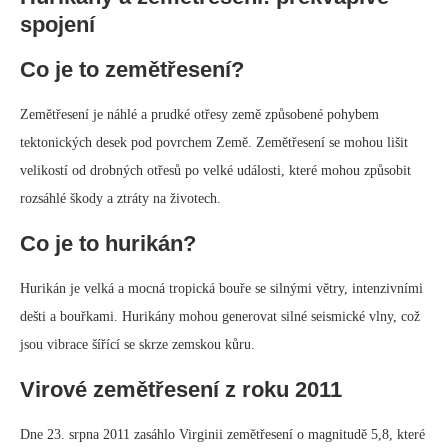
spojení
Co je to zemětřesení?
Zemětřesení je náhlé a prudké otřesy země způsobené pohybem
tektonických desek pod povrchem Země. Zemětřesení se mohou lišit
velikostí od drobných otřesů po velké události, které mohou způsobit
rozsáhlé škody a ztráty na životech.
Co je to hurikán?
Hurikán je velká a mocná tropická bouře se silnými větry, intenzivními
dešti a bouřkami. Hurikány mohou generovat silné seismické vlny, což
jsou vibrace šířící se skrze zemskou kůru.
Virové zemětřesení z roku 2011
Dne 23. srpna 2011 zasáhlo Virginii zemětřesení o magnitudě 5,8, které