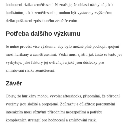
hodnocení rizika zemětřesení. Naznačuje, že oblasti náchylné jak k
hurikánům, tak k zemětřesením, mohou být vystaveny zvýšenému
riziku poškození způsobeného zemětřesením.
Potřeba dalšího výzkumu
Je nutné provést více výzkumu, aby bylo možné plně pochopit spojení
mezi hurikány a zemětřeseními. Vědci musí zjistit, jak často se tento jev
vyskytuje, jaké faktory jej ovlivňují a jaké jsou důsledky pro
zmírňování rizika zemětřesení.
Závěr
Objev, že hurikány mohou vyvolat aftershocks, připomíná, že přírodní
systémy jsou složité a propojené. Zdůrazňuje důležitost porozumění
interakcím mezi různými přírodními nebezpečími a potřebu
komplexních strategií pro hodnocení a zmírňování rizik.