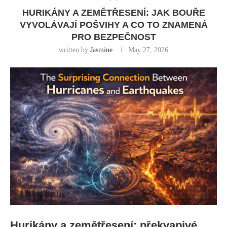
HURIKÁNY A ZEMĚTŘESENÍ: JAK BOUŘE
VYVOLÁVAJÍ POŠVIHY A CO TO ZNAMENÁ
PRO BEZPEČNOST
written by
Jasmine
May 27, 2026
Hurikány a zemětřesení: překvapivé