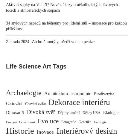
Aktivní sopky na Venuši? Nové důkazy o několikaletých lávových
tocích a atmosférických stopách
34 stylových nápadů na běhouny pro jídelní stůl – inspirace pro každou
příležitost
Zahrada 2024: Zachraň motýly, ušetři vodu a peníze
Life Science Art Tags
Archaelogie
Architektura
astronomie
Biodiverzita
Dekorace interiéru
Cestování
Chování zvířat
Divoká zvěř
Dinosauři
Dějiny umění
Ekologie
Dějiny USA
Evoluce
Fotografie
Genetika
Energetická účinnost
Geologie
Historie
Interiérový design
Inovace