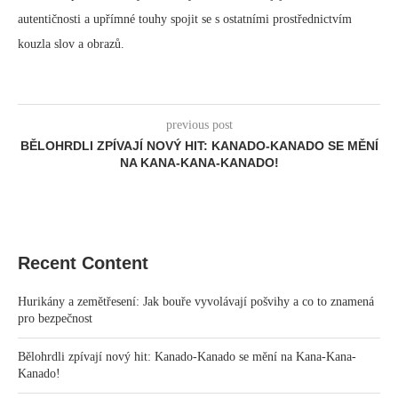
autentičnosti a upřímné touhy spojit se s ostatními prostřednictvím
kouzla slov a obrazů.
previous post
BĚLOHRDLI ZPÍVAJÍ NOVÝ HIT: KANADO-KANADO SE MĚNÍ
NA KANA-KANA-KANADO!
Recent Content
Hurikány a zemětřesení: Jak bouře vyvolávají pošvihy a co to znamená
pro bezpečnost
Bělohrdli zpívají nový hit: Kanado-Kanado se mění na Kana-Kana-
Kanado!