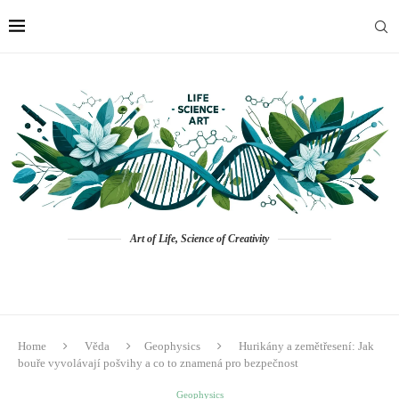
Art of Life, Science of Creativity
Home
Věda
Geophysics
Hurikány a zemětřesení: Jak
bouře vyvolávají pošvihy a co to znamená pro bezpečnost
Geophysics