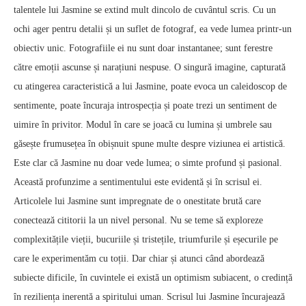
talentele lui Jasmine se extind mult dincolo de cuvântul scris. Cu un
ochi ager pentru detalii și un suflet de fotograf, ea vede lumea printr-un
obiectiv unic. Fotografiile ei nu sunt doar instantanee; sunt ferestre
către emoții ascunse și narațiuni nespuse. O singură imagine, capturată
cu atingerea caracteristică a lui Jasmine, poate evoca un caleidoscop de
sentimente, poate încuraja introspecția și poate trezi un sentiment de
uimire în privitor. Modul în care se joacă cu lumina și umbrele sau
găsește frumusețea în obișnuit spune multe despre viziunea ei artistică.
Este clar că Jasmine nu doar vede lumea; o simte profund și pasional.
Această profunzime a sentimentului este evidentă și în scrisul ei.
Articolele lui Jasmine sunt impregnate de o onestitate brută care
conectează cititorii la un nivel personal. Nu se teme să exploreze
complexitățile vieții, bucuriile și tristețile, triumfurile și eșecurile pe
care le experimentăm cu toții. Dar chiar și atunci când abordează
subiecte dificile, în cuvintele ei există un optimism subiacent, o credință
în reziliența inerentă a spiritului uman. Scrisul lui Jasmine încurajează