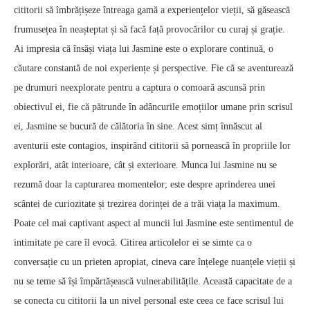
cititorii să îmbrățișeze întreaga gamă a experiențelor vieții, să găsească
frumusețea în neașteptat și să facă față provocărilor cu curaj și grație.
Ai impresia că însăși viața lui Jasmine este o explorare continuă, o
căutare constantă de noi experiențe și perspective. Fie că se aventurează
pe drumuri neexplorate pentru a captura o comoară ascunsă prin
obiectivul ei, fie că pătrunde în adâncurile emoțiilor umane prin scrisul
ei, Jasmine se bucură de călătoria în sine. Acest simț înnăscut al
aventurii este contagios, inspirând cititorii să pornească în propriile lor
explorări, atât interioare, cât și exterioare. Munca lui Jasmine nu se
rezumă doar la capturarea momentelor; este despre aprinderea unei
scântei de curiozitate și trezirea dorinței de a trăi viața la maximum.
Poate cel mai captivant aspect al muncii lui Jasmine este sentimentul de
intimitate pe care îl evocă. Citirea articolelor ei se simte ca o
conversație cu un prieten apropiat, cineva care înțelege nuanțele vieții și
nu se teme să își împărtășească vulnerabilitățile. Această capacitate de a
se conecta cu cititorii la un nivel personal este ceea ce face scrisul lui