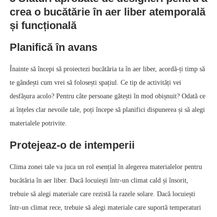
crea o bucătărie în aer liber atemporală
și funcțională
Planifică în avans
Înainte să începi să proiectezi bucătăria ta în aer liber, acordă-ți timp să
te gândești cum vrei să folosești spațiul. Ce tip de activități vei
desfășura acolo? Pentru câte persoane gătești în mod obișnuit? Odată ce
ai înțeles clar nevoile tale, poți începe să planifici dispunerea și să alegi
materialele potrivite.
Protejeaz‑o de intemperii
Clima zonei tale va juca un rol esențial în alegerea materialelor pentru
bucătăria în aer liber. Dacă locuiești într-un climat cald și însorit,
trebuie să alegi materiale care rezistă la razele solare. Dacă locuiești
într-un climat rece, trebuie să alegi materiale care suportă temperaturi