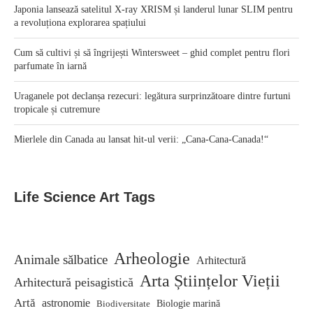
Japonia lansează satelitul X-ray XRISM și landerul lunar SLIM pentru
a revoluționa explorarea spațiului
Cum să cultivi și să îngrijești Wintersweet – ghid complet pentru flori
parfumate în iarnă
Uraganele pot declanșa rezecuri: legătura surprinzătoare dintre furtuni
tropicale și cutremure
Mierlele din Canada au lansat hit-ul verii: „Cana-Cana-Canada!“
Life Science Art Tags
Arheologie
Animale sălbatice
Arhitectură
Arta Științelor Vieții
Arhitectură peisagistică
Artă
astronomie
Biodiversitate
Biologie marină