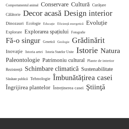
Conservare
Cultură
Curățare
Comportamentul animal
Decor acasă
Design interior
Călătorie
Evoluție
Dinozauri
Ecologie
Educație
Eficiență energetică
Explorarea spațiului
Explorare
Fotografie
Grădinărit
Fă-o singur
Genetică
Geologie
Istorie
Natura
Inovaţie
Istoria artei
Istoria Statelor Unite
Paleontologie
Patrimoniu cultural
Plante de interior
Schimbare climatică
Sustenabilitate
Rezistență
Îmbunătățirea casei
Tehnologie
Sănătate publică
Ştiinţă
Îngrijirea plantelor
Întreținerea casei