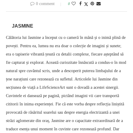
0 comment
0
JASMINE
Călătoria lui Jasmine a început cu o cameră în mână și o inimă plină de
povești. Pentru ea, lumea nu era doar o colecție de imagini și sunete;
era o tapiserie vibrantă țesută cu detalii complexe, fiecare așteptând să
fie capturat și explorat. Această curiozitate înnăscută a condus-o în mod
natural spre cuvântul scris, unde a descoperit puterea limbajului de a
țese narațiuni care rezonează cu sufletul. Articolele lui Jasmine din
secțiunea de viață a LifeScienceArt sunt o dovadă a acestei sinergii.
Cuvintele ei dansează pe pagină, pictând imagini vii care transportă
cititorii în inima experienței. Fie că este vorba despre reflecția liniștită
provocată de răsăritul soarelui sau despre energia electrizantă a unei
străzi aglomerate din oraș, Jasmine are o capacitate extraordinară de a
traduce esența unui moment în cuvinte care rezonează profund. Dar