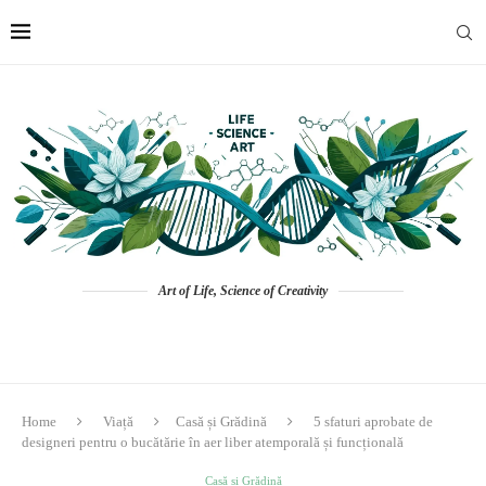
Art of Life, Science of Creativity
Home
Viață
Casă și Grădină
5 sfaturi aprobate de
designeri pentru o bucătărie în aer liber atemporală și funcțională
Casă și Grădină