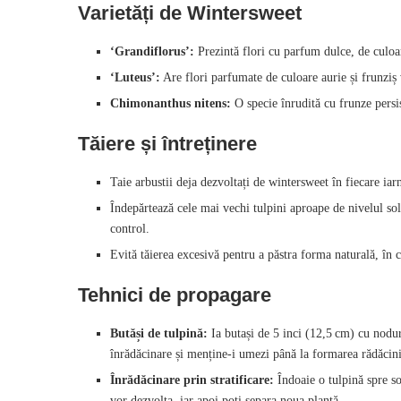
Varietăți de Wintersweet
‘Grandiflorus’:
Prezintă flori cu parfum dulce, de culoa
‘Luteus’:
Are flori parfumate de culoare aurie și frunziș 
Chimonanthus nitens:
O specie înrudită cu frunze persis
Tăiere și întreținere
Taie arbustii deja dezvoltați de wintersweet în fiecare iar
Îndepărtează cele mai vechi tulpini aproape de nivelul so
control.
Evită tăierea excesivă pentru a păstra forma naturală, în c
Tehnici de propagare
Butăși de tulpină:
Ia butași de 5 inci (12,5 cm) cu nodur
înrădăcinare și menține-i umezi până la formarea rădăcini
Înrădăcinare prin stratificare:
Îndoaie o tulpină spre so
vor dezvolta, iar apoi poți separa noua plantă.