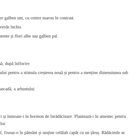
re galben unt, cu centre maron în contrast.
verde închis.
tente și flori albe sau galben pal.
nă, după înflorire.
lului pentru a stimula creșterea nouă și pentru a menține dimensiunea sub
ascadă, a arbustului.
i și înmoaie-i în hormon de înrădăcinare. Plantează-i în amestec pentru
lor.
l, fixeaz-o în pământ și susține celălalt capăt cu un țăruș. Rădăcinile se