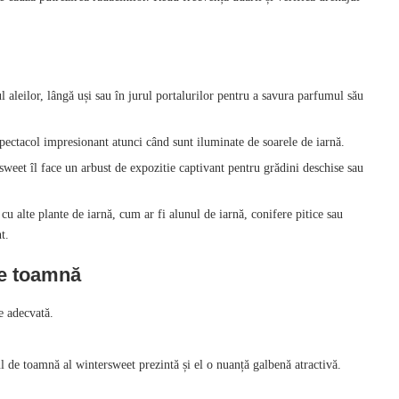
 aleilor, lângă uși sau în jurul portalurilor pentru a savura parfumul său
pectacol impresionant atunci când sunt iluminate de soarele de iarnă.
sweet îl face un arbust de expozitie captivant pentru grădini deschise sau
u alte plante de iarnă, cum ar fi alunul de iarnă, conifere pitice sau
t.
de toamnă
e adecvată.
șul de toamnă al wintersweet prezintă și el o nuanță galbenă atractivă.