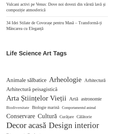
Vulcani activi pe Venus: Dove noi dovezi din vârstă lavă și
compoziție atmosferică
34 Idei Stilate de Covorașe pentru Masă – Transformă-ți
Mâncarea cu Eleganță
Life Science Art Tags
Arheologie
Animale sălbatice
Arhitectură
Arhitectură peisagistică
Arta Științelor Vieții
Artă
astronomie
Biodiversitate
Biologie marină
Comportamentul animal
Conservare
Cultură
Curățare
Călătorie
Decor acasă
Design interior