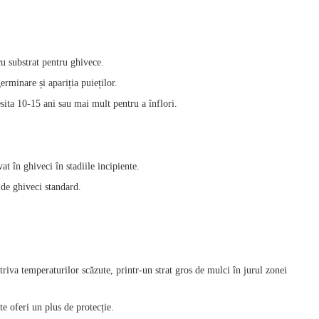
u substrat pentru ghivece.
erminare și apariția puieților.
sita 10‑15 ani sau mai mult pentru a înflori.
at în ghiveci în stadiile incipiente.
 de ghiveci standard.
triva temperaturilor scăzute, printr-un strat gros de mulci în jurul zonei
te oferi un plus de protecție.