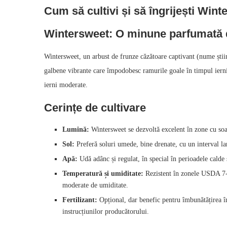
Cum să cultivi și să îngrijești Win
Wintersweet: O minune parfumată 
Wintersweet, un arbust de frunze căzătoare captivant (nume știi
galbene vibrante care împodobesc ramurile goale în timpul iernii
ierni moderate.
Cerințe de cultivare
Lumină:
Wintersweet se dezvoltă excelent în zone cu soar
Sol:
Preferă soluri umede, bine drenate, cu un interval la
Apă:
Udă adânc și regulat, în special în perioadele calde 
Temperatură și umiditate:
Rezistent în zonele USDA 7‑9
moderate de umiditate.
Fertilizant:
Opțional, dar benefic pentru îmbunătățirea înf
instrucțiunilor producătorului.