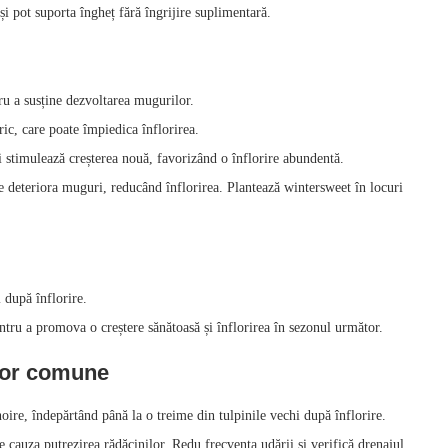
și pot suporta îngheț fără îngrijire suplimentară.
ru a susține dezvoltarea mugurilor.
ic, care poate împiedica înflorirea.
i stimulează creșterea nouă, favorizând o înflorire abundentă.
 deteriora muguri, reducând înflorirea. Plantează wintersweet în locuri
 după înflorire.
ntru a promova o creștere sănătoasă și înflorirea în sezonul următor.
lor comune
oire, îndepărtând până la o treime din tulpinile vechi după înflorire.
cauza putrezirea rădăcinilor. Redu frecvența udării și verifică drenajul