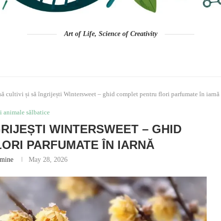
Art of Life, Science of Creativity
ă cultivi și să îngrijești Wintersweet – ghid complet pentru flori parfumate în iarnă
i animale sălbatice
NGRIJEȘTI WINTERSWEET – GHID
ORI PARFUMATE ÎN IARNĂ
smine
May 28, 2026