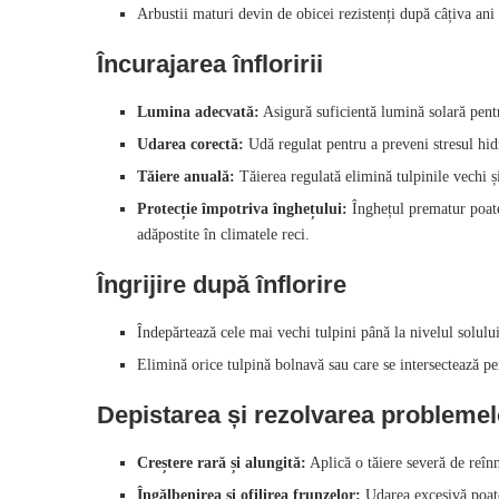
Arbustii maturi devin de obicei rezistenți după câțiva ani 
Încurajarea înfloririi
Lumina adecvată:
Asigură suficientă lumină solară pent
Udarea corectă:
Udă regulat pentru a preveni stresul hidr
Tăiere anuală:
Tăierea regulată elimină tulpinile vechi ș
Protecție împotriva înghețului:
Înghețul prematur poate
adăpostite în climatele reci.
Îngrijire după înflorire
Îndepărtează cele mai vechi tulpini până la nivelul solului
Elimină orice tulpină bolnavă sau care se intersectează pe
Depistarea și rezolvarea probleme
Creștere rară și alungită:
Aplică o tăiere severă de reînn
Îngălbenirea și ofilirea frunzelor:
Udarea excesivă poate 