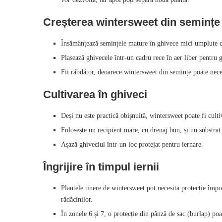
Creșterea wintersweet din semințe
Însămânțează semințele mature în ghivece mici umplute c
Plasează ghivecele într-un cadru rece în aer liber pentru g
Fii răbdător, deoarece wintersweet din semințe poate nece
Cultivarea în ghiveci
Deși nu este practică obișnuită, wintersweet poate fi cultiv
Folosește un recipient mare, cu drenaj bun, și un substrat
Așază ghiveciul într-un loc protejat pentru iernare.
Îngrijire în timpul iernii
Plantele tinere de wintersweet pot necesita protecție împo
rădăcinilor.
În zonele 6 și 7, o protecție din pânză de sac (burlap) poa