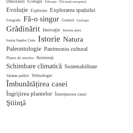
Dinozauri
Ecologie
Educație
Eficiență energetică
Evoluție
Explorarea spațiului
Explorare
Fă-o singur
Fotografie
Genetică
Geologie
Grădinărit
Inovaţie
Istoria artei
Istorie
Natura
Istoria Statelor Unite
Paleontologie
Patrimoniu cultural
Plante de interior
Rezistență
Schimbare climatică
Sustenabilitate
Tehnologie
Sănătate publică
Îmbunătățirea casei
Îngrijirea plantelor
Întreținerea casei
Ştiinţă