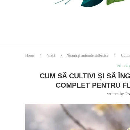
Home
Viață
Natură și animale sălbatice
Cum s
Natură ș
CUM SĂ CULTIVI ȘI SĂ Î
COMPLET PENTRU FL
written by
Ja