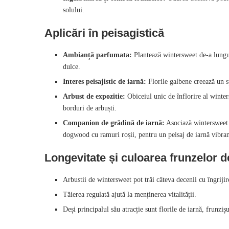
solului.
Aplicări în peisagistică
Ambianță parfumata:
Plantează wintersweet de-a lungul
dulce.
Interes peisajistic de iarnă:
Florile galbene creează un s
Arbust de expozitie:
Obiceiul unic de înflorire al winter
borduri de arbuști.
Companion de grădină de iarnă:
Asociază wintersweet c
dogwood cu ramuri roșii, pentru un peisaj de iarnă vibran
Longevitate și culoarea frunzelor 
Arbustii de wintersweet pot trăi câteva decenii cu îngrijir
Tăierea regulată ajută la menținerea vitalității.
Deși principalul său atracție sunt florile de iarnă, frunzi