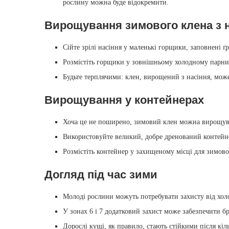
рослину можна буде відокремити.
Вирощування зимового клена з 
Сійте зрілі насіння у маленькі горщики, заповнені
Розмістіть горщики у зовнішньому холодному парни
Будьте терплячими: клен, вирощений з насіння, може 
Вирощування у контейнерах
Хоча це не поширено, зимовий клен можна вирощува
Використовуйте великий, добре дренований контейн
Розмістіть контейнер у захищеному місці для зимово
Догляд під час зими
Молоді рослини можуть потребувати захисту від холо
У зонах 6 і 7 додатковий захист може забезпечити бр
Дорослі кущі, як правило, стають стійкими після кіл