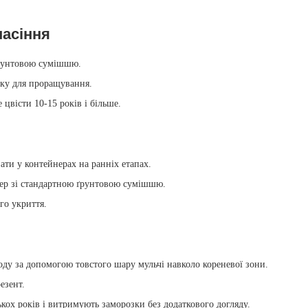
насіння
 ґрунтовою сумішшю.
ку для проращування.
цвісти 10‑15 років і більше.
ти у контейнерах на ранніх етапах.
ер зі стандартною ґрунтовою сумішшю.
го укриття.
ду за допомогою товстого шару мульчі навколо кореневої зони.
езент.
ькох років і витримують заморозки без додаткового догляду.