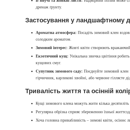
В’янучі та жовкні листя:
Надмірний полив може спр
дренаж ґрунту.
Застосування у ландшафтному д
Ароматна атмосфера:
Посадіть зимовий клен вздовж
солодким ароматом.
Зимовий інтерес:
Жовті квіти створюють вражаючий е
Екзотичний кущ:
Унікальна звичка цвітіння робит
кущових смуг.
Супутник зимового саду:
Поєднуйте зимовий клен 
гірчичник, карликові хвойні, або червоне гіллясте д
Тривалість життя та осінній колі
Кущі зимового клена можуть жити кілька десятиліть 
Регулярна обрізка сприяє збереженню їхньої життєзд
Хоча головна привабливість – зимові квіти, осіннє л