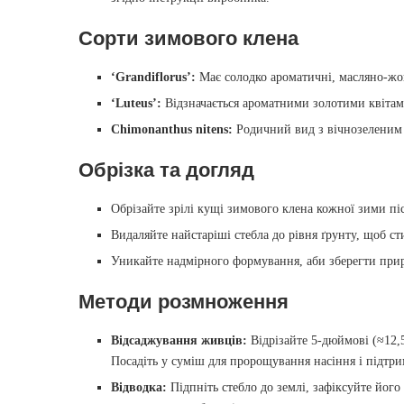
Сорти зимового клена
‘Grandiflorus’:
Має солодко ароматичні, масляно-жо
‘Luteus’:
Відзначається ароматними золотими квітам
Chimonanthus nitens:
Родичний вид з вічнозеленим 
Обрізка та догляд
Обрізайте зрілі кущі зимового клена кожної зими піс
Видаляйте найстаріші стебла до рівня ґрунту, щоб ст
Уникайте надмірного формування, аби зберегти при
Методи розмноження
Відсаджування живців:
Відрізайте 5‑дюймові (≈12,5
Посадіть у суміш для пророщування насіння і підтри
Відводка:
Підпніть стебло до землі, зафіксуйте його 