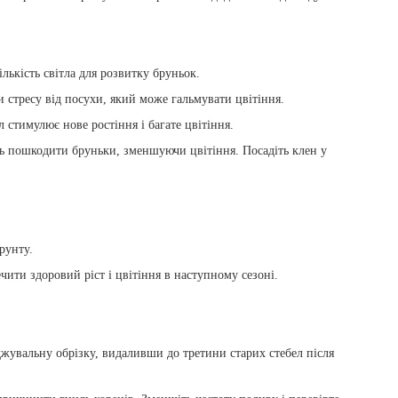
лькість світла для розвитку бруньок.
стресу від посухи, який може гальмувати цвітіння.
 стимулює нове ростіння і багате цвітіння.
ь пошкодити бруньки, зменшуючи цвітіння. Посадіть клен у
ґрунту.
чити здоровий ріст і цвітіння в наступному сезоні.
увальну обрізку, видаливши до третини старих стебел після