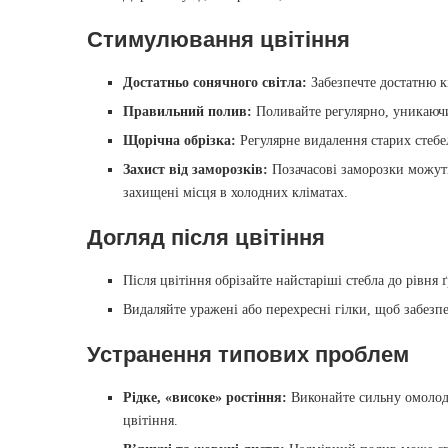
Стимулювання цвітіння
Достатньо сонячного світла:
Забезпечте достатню кі
Правильний полив:
Поливайте регулярно, уникаючи 
Щорічна обрізка:
Регулярне видалення старих стебел
Захист від заморозків:
Позачасові заморозки можут
захищені місця в холодних кліматах.
Догляд після цвітіння
Після цвітіння обрізайте найстаріші стебла до рівня 
Видаляйте уражені або перехресні гілки, щоб забезпе
Устранення типових проблем
Рідке, «високе» ростіння:
Виконайте сильну омолодж
цвітіння.