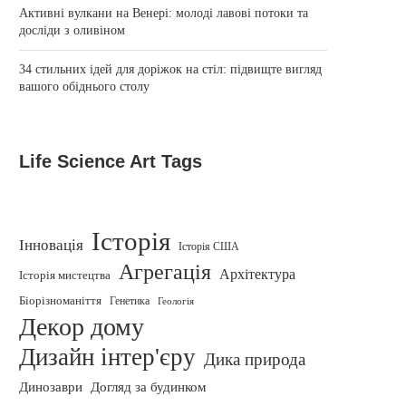
Активні вулкани на Венері: молоді лавові потоки та
досліди з оливіном
34 стильних ідей для доріжок на стіл: підвищте вигляд
вашого обіднього столу
Life Science Art Tags
Історія
Інновація
Історія США
Агрегація
Архітектура
Історія мистецтва
Біорізноманіття
Генетика
Геологія
Декор дому
Дизайн інтер'єру
Дика природа
Динозаври
Догляд за будинком