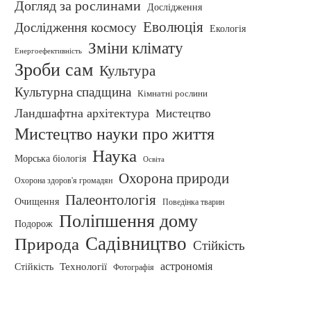
Догляд за рослинами
Дослідження
Еволюція
Дослідження космосу
Екологія
Зміни клімату
Енергоефективність
Зроби сам
Культура
Культурна спадщина
Кімнатні рослини
Ландшафтна архітектура
Мистецтво
Мистецтво науки про життя
Наука
Морська біологія
Освіта
Охорона природи
Охорона здоров'я громадян
Палеонтологія
Очищення
Поведінка тварин
Поліпшення дому
Подорож
Садівництво
Природа
Стійкість
Технології
астрономія
Стійкість
Фотографія