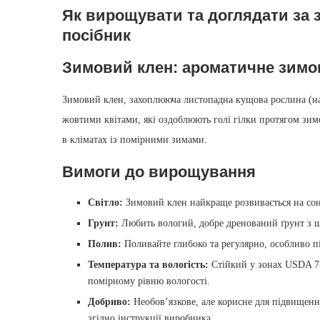
Як вирощувати та доглядати за
посібник
Зимовий клен: ароматичне зимо
Зимовий клен, захоплююча листопадна кущова рослина (на
жовтими квітами, які оздоблюють голі гілки протягом зим
в кліматах із помірними зимами.
Вимоги до вирощування
Світло:
Зимовий клен найкраще розвивається на сон
Грунт:
Любить вологий, добре дренований ґрунт з 
Полив:
Поливайте глибоко та регулярно, особливо пі
Температура та вологість:
Стійкий у зонах USDA 7‑
помірному рівню вологості.
Добриво:
Необов’язкове, але корисне для підвищення
згідно інструкції виробника.