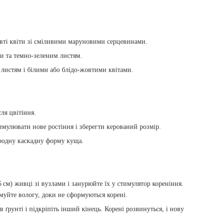
вті квіти зі сміливими маруновими серцевинами.
и та темно-зеленим листям.
листям і білими або блідо-жовтими квітами.
ля цвітіння.
имулювати нове ростіння і зберегти керований розмір.
родну каскадну форму куща.
 см) живці зі вузлами і занурюйте їх у стимулятор кореніння.
муйте вологу, доки не сформуються корені.
в ґрунті і підкріпіть інший кінець. Корені розвинуться, і нову