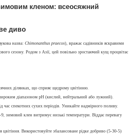
 зимовим кленом: всеосяжний
ве диво
укова назва:
Chimonanthus praecox
), вражає садівників яскравими
ового сезону. Родом з Азії, цей повільно зростаючий кущ процвітає
ячних ділянках, що сприяє щедрому цвітінню.
широким діапазоном pH (кислий, нейтральний або лужний).
д час спекотних сухих періодів. Уникайте надмірного поливу.
9, зимовий клен витримує низькі температури. Віддає перевагу
 цвітіння. Використовуйте збалансоване рідке добриво (5‑30‑5)