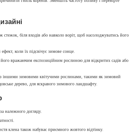
ичинити гниль коренів. Зменшіть частоту поливу і перевірте
изайні
 стежок, біля входів або навколо воріт, щоб насолоджуватись його
фект, коли їх підсвічує зимове сонце.
ь його вражаючим експозиційним рослиною для відкритих садів або
з іншими зимовими квітучими рослинами, такими як зимовий
ідовське дерево, для яскравого зимового ландшафту.
р
за належного догляду.
атності.
истя клена також набуває приємного жовтого відтінку.