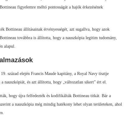
e Bottineau figyelemre méltó pontosságát a hajók érkezésének
Bottineau állításainak érvényességét, azt sugallva, hogy azok
Bottineau továbbra is állította, hogy a nauszkópia legitim tudomány,
n alapul.
kalmazások
 19. század elején Francis Maude kapitány, a Royal Navy tisztje
 a nauszkópiát, és azt állította, hogy „változatlan sikert” ért el.
k, hogy újra felfedezték és kodifikálták Bottineau titkát. Bár a
szerint a nauszkópia még mindig hatékony lehet olyan területeken, ahol
om.