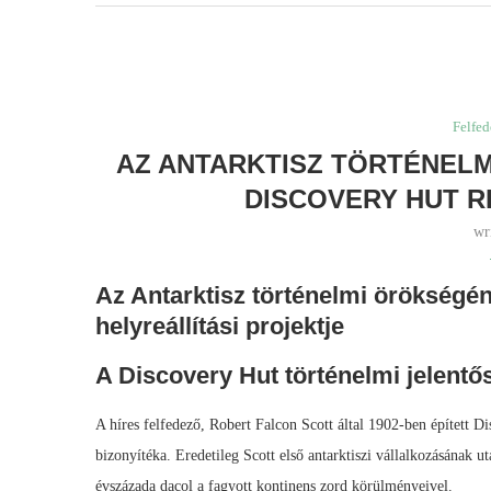
Felfed
AZ ANTARKTISZ TÖRTÉNEL
DISCOVERY HUT R
wr
Az Antarktisz történelmi örökségé
helyreállítási projektje
A Discovery Hut történelmi jelentő
A híres felfedező, Robert Falcon Scott által 1902-ben épített D
bizonyítéka. Eredetileg Scott első antarktiszi vállalkozásának ut
évszázada dacol a fagyott kontinens zord körülményeivel.