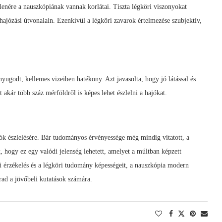
llenére a nauszkópiának vannak korlátai. Tiszta légköri viszonyokat
hajózási útvonalain. Ezenkívül a légköri zavarok értelmezése szubjektív,
yugodt, kellemes vizeiben hatékony. Azt javasolta, hogy jó látással és
kár több száz mérföldről is képes lehet észlelni a hajókat.
jók észlelésére. Bár tudományos érvényessége még mindig vitatott, a
 hogy ez egy valódi jelenség lehetett, amelyet a múltban képzett
i érzékelés és a légköri tudomány képességeit, a nauszkópia modern
rad a jövőbeli kutatások számára.