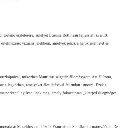
történő észlelésére, amelyet Étienne Bottineau fejlesztett ki a 18.
rtelmezését vizuális jelekként, amelyek jelzik a hajók jelenlétét és
nauszkópiával, miközben Mauritius szigetén állomásozott. Azt állította,
z a légkörben, amelyeket éles látásával fel tudott ismerni. Ezek a
meteorként” nyilvánulnak meg, amely fokozatosan „kiterjed és egységes
s támogatását Mauritiusban, köztük François de Souillac kormányzóét is. De