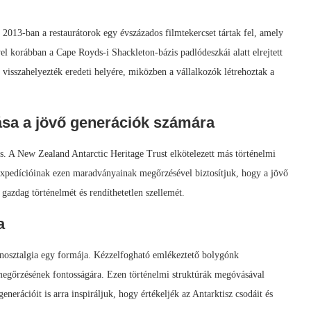
. 2013-ban a restaurátorok egy évszázados filmtekercset tártak fel, amely
l korábban a Cape Royds-i Shackleton-bázis padlódeszkái alatt elrejtett
visszahelyezték eredeti helyére, miközben a vállalkozók létrehoztak a
sa a jövő generációk számára
tés. A New Zealand Antarctic Heritage Trust elkötelezett más történelmi
 expedícióinak ezen maradványainak megőrzésével biztosítjuk, hogy a jövő
gazdag történelmét és rendíthetetlen szellemét.
a
nosztalgia egy formája. Kézzelfogható emlékeztető bolygónk
 megőrzésének fontosságára. Ezen történelmi struktúrák megóvásával
nerációit is arra inspiráljuk, hogy értékeljék az Antarktisz csodáit és