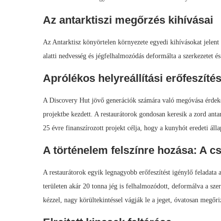
Az antarktiszi megőrzés kihívásai
Az Antarktisz könyörtelen környezete egyedi kihívásokat jelent
alatti nedvesség és jégfelhalmozódás deformálta a szerkezetet és
Aprólékos helyreállítási erőfeszíté
A Discovery Hut jövő generációk számára való megóvása érdekéb
projektbe kezdett. A restaurátorok gondosan keresik a zord antark
25 évre finanszírozott projekt célja, hogy a kunyhót eredeti állap
A történelem felszínre hozása: A cs
A restaurátorok egyik legnagyobb erőfeszítést igénylő feladata a
területen akár 20 tonna jég is felhalmozódott, deformálva a sze
kézzel, nagy körültekintéssel vágják le a jeget, óvatosan megőri