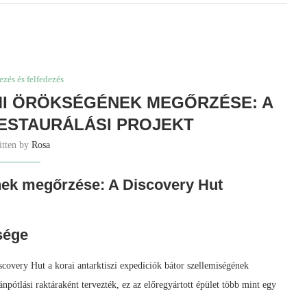
ezés és felfedezés
MI ÖRÖKSÉGÉNEK MEGŐRZÉSE: A
ESTAURÁLÁSI PROJEKT
itten by
Rosa
nek megőrzése: A Discovery Hut
sége
iscovery Hut a korai antarktiszi expedíciók bátor szellemiségének
ánpótlási raktáraként tervezték, ez az előregyártott épület több mint egy