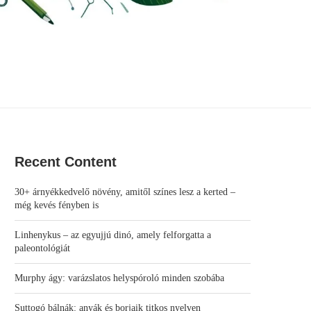
Recent Content
30+ árnyékkedvelő növény, amitől színes lesz a kerted –
még kevés fényben is
Linhenykus – az egyujjú dinó, amely felforgatta a
paleontológiát
Murphy ágy: varázslatos helyspóroló minden szobába
Suttogó bálnák: anyák és borjaik titkos nyelven