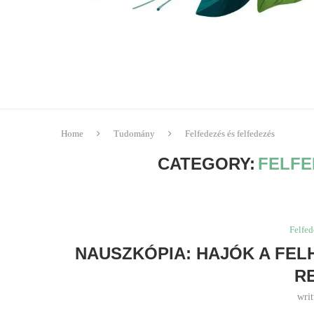
Home
Tudomány
Felfedezés és felfedezés
CATEGORY:
FELFE
Felfed
NAUSZKÓPIA: HAJÓK A FEL
R
wri