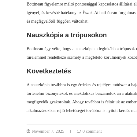
Bottineau figyelemre méltó pontossággal kapcsolatos állításai e
igényel, és kevésbé hatékony az Észak-Atlanti óceán forgalmas 
és megfigyelőtől függően változhat.
Nauszkópia a trópusokon
Bottineau úgy vélte, hogy a nauszkópia a leginkább a trópusok n
türelemmel rendelkező személy a megfelelő körülmények között a
Következtetés
A nauszkópia továbbra is egy érdekes és rejtélyes módszer a ha
történelmi bizonyítékok és anekdotikus beszámolók arra utalnak,
megfigyelők gyakoroltak. Ahogy továbbra is feltárjuk az ember
alkalmazásokban rejlő lehetőségei továbbra is nyitott kérdés ma
November 7, 2025
0 comment