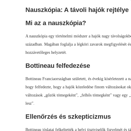
Nauszkópia: A távoli hajók rejtélye
Mi az a nauszkópia?
A nauszkópia egy történelmi módszer a hajók nagy távolságokból 
században. Magában foglalja a légköri zavarok megfigyelését és é
hozzávetőleges helyzetét.
Bottineau felfedezése
Bottineau Franciaországban született, és évekig kísérletezett a 
hogy felfedezte, hogy a hajók közeledése finom változásokat oko
változások „gőzök tömegeként”, „felhős tömegként” vagy egy „
lesz”.
Ellenőrzés és szkepticizmus
Bottineau jóslatai felkeltették a helyi tisztviselők figyelmét é