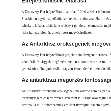
Elrejtett kincsek feltárása
A Discovery Hut helyreállítása váratlan felfedezéseket is hozott
Shackleton egyik expedíciójának képeit tartalmazza. Három évve
whisky-s ládákat találtak. A whisky-t gondosan elemezték, majd 
ritka ital egy klónját, amely most megvásárolható.
Az Antarktisz örökségének megóvá
A Discovery Hut helyreállítási projekt nem elszigetelt erőfeszí
struktúrák és tárgyak megőrzése mellett a kontinensen. A múlt
generációi méltányolhassák a fagyott ismeretlenbe merészkedők 
Az antarktiszi megőrzés fontosság
Az Antarktisz történelmi örökségének megőrzése nem csupán a 
törékenységére és természetes, valamint kulturális örökségünk
nemcsak a múlt felfedezőinek emlékét tiszteljük, hanem a jövő ge