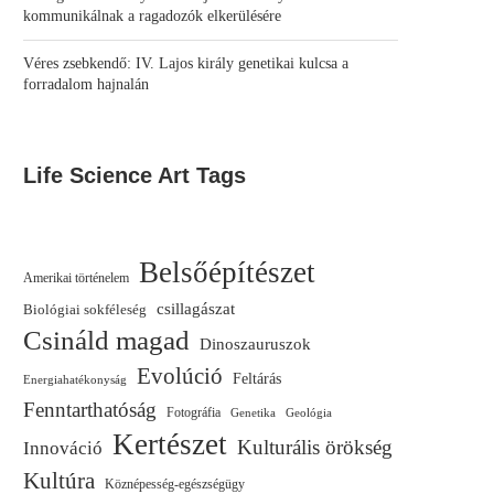
kommunikálnak a ragadozók elkerülésére
Véres zsebkendő: IV. Lajos király genetikai kulcsa a
forradalom hajnalán
Life Science Art Tags
Belsőépítészet
Amerikai történelem
csillagászat
Biológiai sokféleség
Csináld magad
Dinoszauruszok
Evolúció
Feltárás
Energiahatékonyság
Fenntarthatóság
Fotográfia
Genetika
Geológia
Kertészet
Kulturális örökség
Innováció
Kultúra
Köznépesség-egészségügy