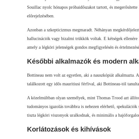
Souillac nyolc hónapos próbaidőszakot tartott, és megerősített
előrejelzésében.
Azonban a szkepticizmus megmaradt. Néhányan megkérdőjelezték 
hallucinációk vagy bizalmi trükkök voltak. E kétségek ellenére 
amely a légköri jelenségek gondos megfigyelésén és értelmezésé
Későbbi alkalmazók és modern al
Bottineau nem volt az egyetlen, aki a nauszkópiát alkalmazta. A
találkozott egy idős mauritiusi férfival, aki Bottineau-tól tanulta
A közelmúltban olyan személyek, mint Thomas Trood azt állítottá
tudományos igazolás továbbra is nehezen elérhető, spekulációk 
tiszta légköri viszonyok uralkodnak, és minimális a hajóforgal
Korlátozások és kihívások