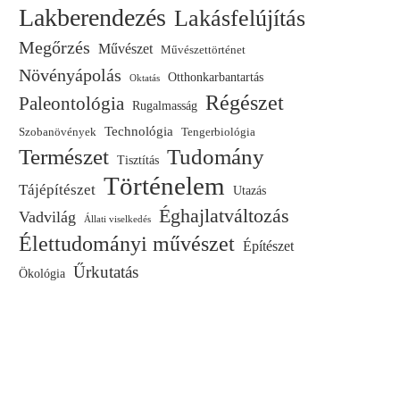
Lakberendezés
Lakásfelújítás
Megőrzés
Művészet
Művészettörténet
Növényápolás
Otthonkarbantartás
Oktatás
Régészet
Paleontológia
Rugalmasság
Technológia
Szobanövények
Tengerbiológia
Természet
Tudomány
Tisztítás
Történelem
Tájépítészet
Utazás
Éghajlatváltozás
Vadvilág
Állati viselkedés
Élettudományi művészet
Építészet
Űrkutatás
Ökológia