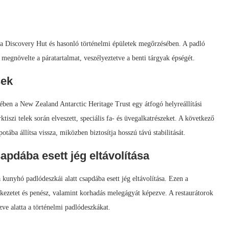
 a Discovery Hut és hasonló történelmi épületek megőrzésében. A padló
 megnövelte a páratartalmat, veszélyeztetve a benti tárgyak épségét.
sek
en a New Zealand Antarctic Heritage Trust egy átfogó helyreállítási
tiszi telek során elveszett, speciális fa- és üvegalkatrészeket. A következő
otába állítsa vissza, miközben biztosítja hosszú távú stabilitását.
apdába esett jég eltávolítása
 kunyhó padlódeszkái alatt csapdába esett jég eltávolítása. Ezen a
rkezetet és penész, valamint korhadás melegágyát képezve. A restaurátorok
zve alatta a történelmi padlódeszkákat.