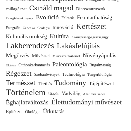
Csináld magad
csillagászat
Dinoszauruszok
Evolúció
Fenntarthatóság
Feltárás
Energiahatékonyság
Kertészet
Innováció
Fotográfia
Genetika
Geológia
Kultúra
Kulturális örökség
Köznépesség-egészségügy
Lakberendezés
Lakásfelújítás
Megőrzés
Növényápolás
Művészet
Művészettörténet
Paleontológia
Otthonkarbantartás
Rugalmasság
Oktatás
Régészet
Technológia
Szobanövények
Tengerbiológia
Természet
Tudomány
Tájépítészet
Tisztítás
Történelem
Vadvilág
Utazás
Állati viselkedés
Élettudományi művészet
Éghajlatváltozás
Űrkutatás
Építészet
Ökológia