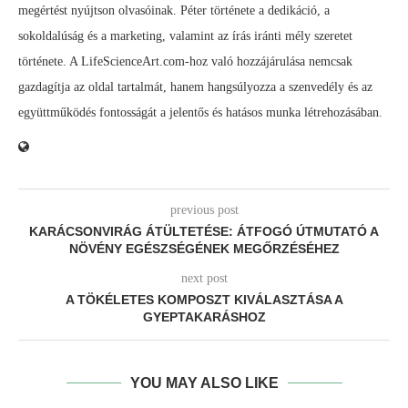
megértést nyújtson olvasóinak. Péter története a dedikáció, a
sokoldalúság és a marketing, valamint az írás iránti mély szeretet
története. A LifeScienceArt.com-hoz való hozzájárulása nemcsak
gazdagítja az oldal tartalmát, hanem hangsúlyozza a szenvedély és az
együttműködés fontosságát a jelentős és hatásos munka létrehozásában.
previous post
KARÁCSONVIRÁG ÁTÜLTETÉSE: ÁTFOGÓ ÚTMUTATÓ A
NÖVÉNY EGÉSZSÉGÉNEK MEGŐRZÉSÉHEZ
next post
A TÖKÉLETES KOMPOSZT KIVÁLASZTÁSA A
GYEPTAKARÁSHOZ
YOU MAY ALSO LIKE