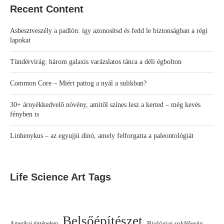
Recent Content
Asbesztveszély a padlón: így azonosítsd és fedd le biztonságban a régi
lapokat
Tündérvirág: három galaxis varázslatos tánca a déli égbolton
Common Core – Miért pattog a nyál a sulikban?
30+ árnyékkedvelő növény, amitől színes lesz a kerted – még kevés
fényben is
Linhenykus – az egyujjú dinó, amely felforgatta a paleontológiát
Life Science Art Tags
Belsőépítészet
Biológiai sokféleség
Amerikai történelem