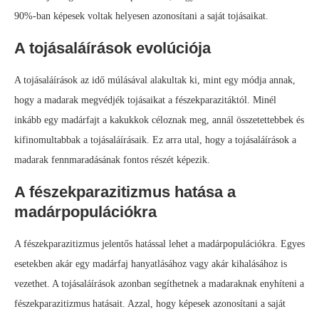
90%-ban képesek voltak helyesen azonosítani a saját tojásaikat.
A tojásaláírások evolúciója
A tojásaláírások az idő múlásával alakultak ki, mint egy módja annak,
hogy a madarak megvédjék tojásaikat a fészekparazitáktól. Minél
inkább egy madárfajt a kakukkok céloznak meg, annál összetettebbek és
kifinomultabbak a tojásaláírásaik. Ez arra utal, hogy a tojásaláírások a
madarak fennmaradásának fontos részét képezik.
A fészekparazitizmus hatása a
madárpopulációkra
A fészekparazitizmus jelentős hatással lehet a madárpopulációkra. Egyes
esetekben akár egy madárfaj hanyatlásához vagy akár kihalásához is
vezethet. A tojásaláírások azonban segíthetnek a madaraknak enyhíteni a
fészekparazitizmus hatásait. Azzal, hogy képesek azonosítani a saját