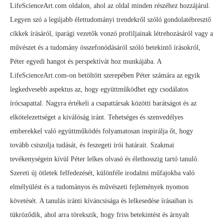
LifeScienceArt.com oldalon, ahol az oldal minden részéhez hozzájárul.
Legyen szó a legújabb élettudományi trendekről szóló gondolatébresztő
cikkek írásáról, iparági vezetők vonzó profiljainak létrehozásáról vagy a
művészet és a tudomány összefonódásáról szóló betekintő írásokról,
Péter egyedi hangot és perspektívát hoz munkájába. A
LifeScienceArt.com-on betöltött szerepében Péter számára az egyik
legkedvesebb aspektus az, hogy együttműködhet egy csodálatos
írócsapattal. Nagyra értékeli a csapattársak közötti barátságot és az
elkötelezettséget a kiválóság iránt. Tehetséges és szenvedélyes
emberekkel való együttműködés folyamatosan inspirálja őt, hogy
tovább csiszolja tudását, és feszegeti írói határait. Szakmai
tevékenységein kívül Péter lelkes olvasó és élethosszig tartó tanuló.
Szereti új ötletek felfedezését, különféle irodalmi műfajokba való
elmélyülést és a tudományos és művészeti fejlemények nyomon
követését. A tanulás iránti kíváncsisága és lelkesedése írásaiban is
tükröződik, ahol arra törekszik, hogy friss betekintést és árnyalt