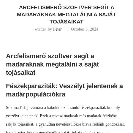
ARCFELISMERŐ SZOFTVER SEGÍT A
MADARAKNAK MEGTALÁLNI A SAJÁT
TOJÁSAIKAT
written by
Péter
October 3, 2024
Arcfelismerő szoftver segít a
madaraknak megtalálni a saját
tojásaikat
Fészekparaziták: Veszélyt jelentenek a
madárpopulációkra
Sok madárfaj számára a kakukkhoz hasonló fészekparaziták komoly
veszélyt jelentenek. Ezek a ravasz madarak más madarak fészkébe
rakják tojásaikat, a gyanútlan nevelőszülőkre bízva fiókáik gondozását.
Ez végzetes lehet a nevelőszülők saját fiókái számára, mivel a