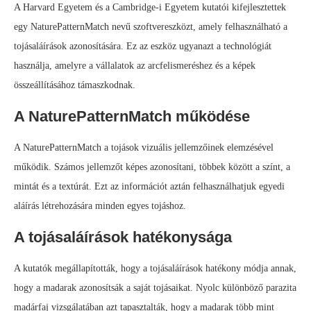
A Harvard Egyetem és a Cambridge-i Egyetem kutatói kifejlesztettek
egy NaturePatternMatch nevű szoftvereszközt, amely felhasználható a
tojásaláírások azonosítására. Ez az eszköz ugyanazt a technológiát
használja, amelyre a vállalatok az arcfelismeréshez és a képek
összeállításához támaszkodnak.
A NaturePatternMatch működése
A NaturePatternMatch a tojások vizuális jellemzőinek elemzésével
működik. Számos jellemzőt képes azonosítani, többek között a színt, a
mintát és a textúrát. Ezt az információt aztán felhasználhatjuk egyedi
aláírás létrehozására minden egyes tojáshoz.
A tojásaláírások hatékonysága
A kutatók megállapították, hogy a tojásaláírások hatékony módja annak,
hogy a madarak azonosítsák a saját tojásaikat. Nyolc különböző parazita
madárfaj vizsgálatában azt tapasztalták, hogy a madarak több mint