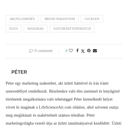
ARCFELISMERÉS
BROOD PARASITISM
CUCKOOS
EGGS
MADARAK
NATUREPATTERNMATCH
0 comment
0
PÉTER
Péter egy marketing szakember, aki üzleti háttérrel és írás iránti
szenvedéllyel rendelkezik. Részletekre való éles szemmel és lenyűgöző
történetek megalkotására való tehetséggel Péter kiemelkedő helyet
vívott ki magának a LifeScienceArt.com oldalon, ahol szívesen osztja
meg meglátásait és szakértelmét számos témában. Péter
marketingvilágba vezető útja az üzleti tanulmányaival kezdődött. Üzleti