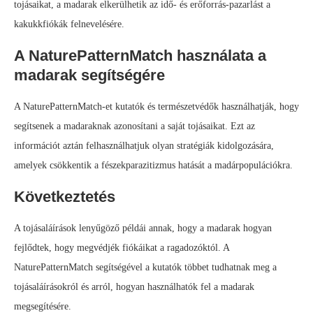
tojásaikat, a madarak elkerülhetik az idő- és erőforrás-pazarlást a
kakukkfiókák felnevelésére.
A NaturePatternMatch használata a
madarak segítségére
A NaturePatternMatch-et kutatók és természetvédők használhatják, hogy
segítsenek a madaraknak azonosítani a saját tojásaikat. Ezt az
információt aztán felhasználhatjuk olyan stratégiák kidolgozására,
amelyek csökkentik a fészekparazitizmus hatását a madárpopulációkra.
Következtetés
A tojásaláírások lenyűgöző példái annak, hogy a madarak hogyan
fejlődtek, hogy megvédjék fiókáikat a ragadozóktól. A
NaturePatternMatch segítségével a kutatók többet tudhatnak meg a
tojásaláírásokról és arról, hogyan használhatók fel a madarak
megsegítésére.