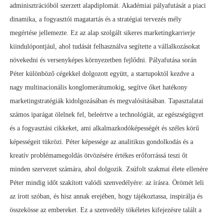
adminisztrációból szerzett alapdiplomát. Akadémiai pályafutását a piaci
dinamika, a fogyasztói magatartás és a stratégiai tervezés mély
megértése jellemezte. Ez az alap szolgált sikeres marketingkarrierje
kiindulópontjául, ahol tudását felhasználva segítette a vállalkozásokat
növekedni és versenyképes környezetben fejlődni. Pályafutása során
Péter különböző cégekkel dolgozott együtt, a startupoktól kezdve a
nagy multinacionális konglomerátumokig, segítve őket hatékony
marketingstratégiák kidolgozásában és megvalósításában. Tapasztalatai
számos iparágat ölelnek fel, beleértve a technológiát, az egészségügyet
és a fogyasztási cikkeket, ami alkalmazkodóképességét és széles körű
képességeit tükrözi. Péter képessége az analitikus gondolkodás és a
kreatív problémamegoldás ötvözésére értékes erőforrássá teszi őt
minden szervezet számára, ahol dolgozik. Zsúfolt szakmai élete ellenére
Péter mindig időt szakított valódi szenvedélyére: az írásra. Örömét leli
az írott szóban, és hisz annak erejében, hogy tájékoztassa, inspirálja és
összekösse az embereket. Ez a szenvedély tökéletes kifejezésre talált a