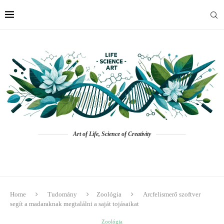
Art of Life, Science of Creativity
Home
Tudomány
Zoológia
Arcfelismerő szoftver
segít a madaraknak megtalálni a saját tojásaikat
Zoológia