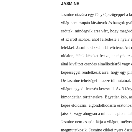
JASMINE
Jasmine utazása egy fényképezőgéppel a ke
világ nem csupán látványok és hangok gyűjt
szőttek, mindegyik arra várt, hogy megörök
őt az írott szóhoz, ahol felfedezte a nyelv
lélekkel. Jasmine cikkei a LifeScienceArt 
oldalon, élénk képeket festve, amelyek az 
által kiváltott csendes elmélkedésről vagy
képességgel rendelkezik arra, hogy egy pi
De Jasmine tehetségei messze túlmutatnak az
világot egyedi lencsén keresztül. Az ő fén
kimondatlan történetekre. Egyetlen kép, a
képes előidézni, elgondolkodásra ösztönöz
játszik, vagy ahogyan a mindennapiban tal
Jasmine nem csupán látja a világot; mélyen 
megmutatkozik. Jasmine cikkei nyers őszin