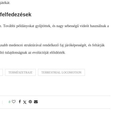
játékát.
 felfedezések
. További példányokat gyűjtöttek, és nagy sebességű videót használnak a
usabb medencei struktúrával rendelkező faj járóképességét, és feltárják
tó tulajdonságnak az evolúcióját előidézték.
TERMÉSZETRAJZ
TERRESTRIAL LOCOMOTION
0