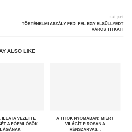
next post
TÖRTÉNELMI ASZÁLY FEDI FEL EGY ELSÜLLYEDT
VÁROS TITKAIT
AY ALSO LIKE
 ILLATA VEZETTE
A TITOK NYOMÁBAN: MIÉRT
SÉT A FŐEMLŐSÖK
VILÁGÍT PIROSAN A
ILÁGÁNAK
RÉNSZARVAS...