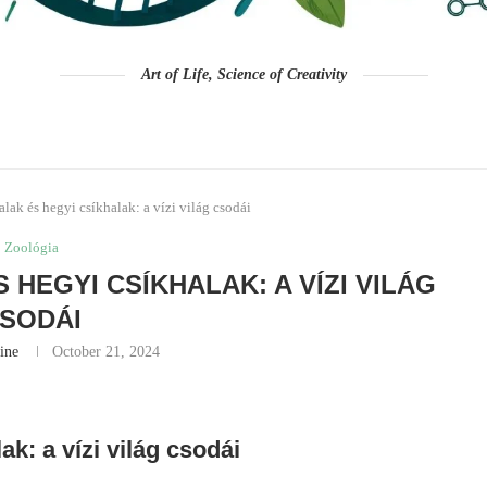
Art of Life, Science of Creativity
lak és hegyi csíkhalak: a vízi világ csodái
Zoológia
HEGYI CSÍKHALAK: A VÍZI VILÁG
SODÁI
ine
October 21, 2024
ak: a vízi világ csodái