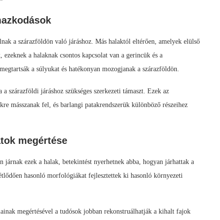
lmazkodások
lnak a szárazföldön való járáshoz. Más halaktól eltérően, amelyek elülső
k, ezeknek a halaknak csontos kapcsolat van a gerincük és a
megtartsák a súlyukat és hatékonyan mozogjanak a szárazföldön.
a a szárazföldi járáshoz szükséges szerkezeti támaszt. Ezek az
kre másszanak fel, és barlangi patakrendszerük különböző részeihez
atok megértése
 járnak ezek a halak, betekintést nyerhetnek abba, hogyan járhattak a
métlődően hasonló morfológiákat fejlesztettek ki hasonló környezeti
ainak megértésével a tudósok jobban rekonstruálhatják a kihalt fajok