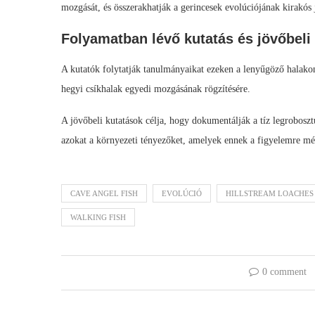
mozgását, és összerakhatják a gerincesek evolúciójának kirakós 
Folyamatban lévő kutatás és jövőbeli
A kutatók folytatják tanulmányaikat ezeken a lenyűgöző halakon
hegyi csíkhalak egyedi mozgásának rögzítésére.
A jövőbeli kutatások célja, hogy dokumentálják a tíz legroboszt
azokat a környezeti tényezőket, amelyek ennek a figyelemre mél
CAVE ANGEL FISH
EVOLÚCIÓ
HILLSTREAM LOACHES
WALKING FISH
0 comment