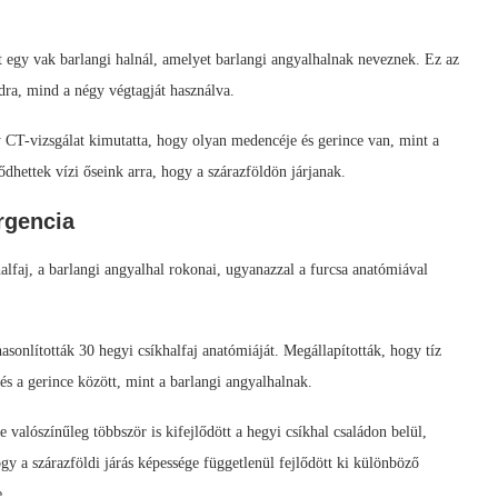
 egy vak barlangi halnál, amelyet barlangi angyalhalnak neveznek. Ez az
dra, mind a négy végtagját használva.
y CT-vizsgálat kimutatta, hogy olyan medencéje és gerince van, mint a
ődhettek vízi őseink arra, hogy a szárazföldön járjanak.
rgencia
alfaj, a barlangi angyalhal rokonai, ugyanazzal a furcsa anatómiával
sonlították 30 hegyi csíkhalfaj anatómiáját. Megállapították, hogy tíz
és a gerince között, mint a barlangi angyalhalnak.
valószínűleg többször is kifejlődött a hegyi csíkhal családon belül,
ogy a szárazföldi járás képessége függetlenül fejlődött ki különböző
.