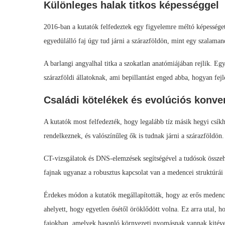
Különleges halak titkos képességgel
2016-ban a kutatók felfedeztek egy figyelemre méltó képességet
egyedülálló faj úgy tud járni a szárazföldön, mint egy szalaman
A barlangi angyalhal titka a szokatlan anatómiájában rejlik. Eg
szárazföldi állatoknak, ami bepillantást enged abba, hogyan fejl
Családi kötelékek és evolúciós konve
A kutatók most felfedezték, hogy legalább tíz másik hegyi csíkh
rendelkeznek, és valószínűleg ők is tudnak járni a szárazföldön.
CT-vizsgálatok és DNS-elemzések segítségével a tudósok összeha
fajnak ugyanaz a robusztus kapcsolat van a medencei struktúrái 
Érdekes módon a kutatók megállapították, hogy az erős medence 
ahelyett, hogy egyetlen ősétől öröklődött volna. Ez arra utal, h
fajokban, amelyek hasonló környezeti nyomásnak vannak kitéve