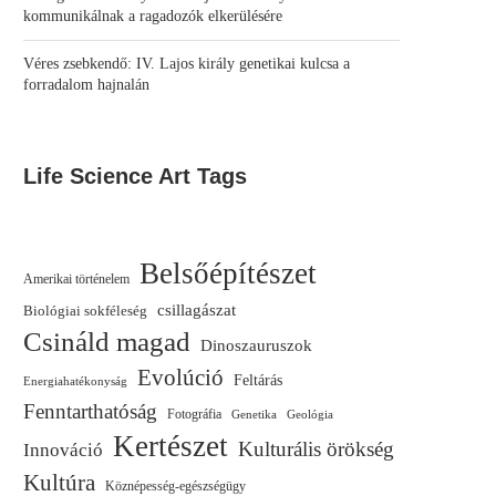
kommunikálnak a ragadozók elkerülésére
Véres zsebkendő: IV. Lajos király genetikai kulcsa a
forradalom hajnalán
Life Science Art Tags
Belsőépítészet
Amerikai történelem
csillagászat
Biológiai sokféleség
Csináld magad
Dinoszauruszok
Evolúció
Feltárás
Energiahatékonyság
Fenntarthatóság
Fotográfia
Genetika
Geológia
Kertészet
Kulturális örökség
Innováció
Kultúra
Köznépesség-egészségügy