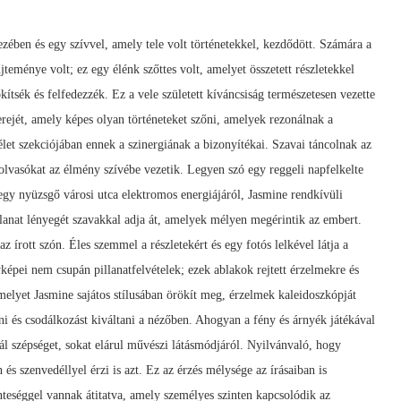
zében és egy szívvel, amely tele volt történetekkel, kezdődött. Számára a
eménye volt; ez egy élénk szőttes volt, amelyet összetett részletekkel
ítsék és felfedezzék. Ez a vele született kíváncsiság természetesen vezette
 erejét, amely képes olyan történeteket szőni, amelyek rezonálnak a
élet szekciójában ennek a szinergiának a bizonyítékai. Szavai táncolnak az
olvasókat az élmény szívébe vezetik. Legyen szó egy reggeli napfelkelte
 egy nyüzsgő városi utca elektromos energiájáról, Jasmine rendkívüli
llanat lényegét szavakkal adja át, amelyek mélyen megérintik az embert.
 írott szón. Éles szemmel a részletekért és egy fotós lelkével látja a
yképei nem csupán pillanatfelvételek; ezek ablakok rejtett érzelmekre és
melyet Jasmine sajátos stílusában örökít meg, érzelmek kaleidoszkópját
ni és csodálkozást kiváltani a nézőben. Ahogyan a fény és árnyék játékával
ál szépséget, sokat elárul művészi látásmódjáról. Nyilvánvaló, hogy
és szenvedéllyel érzi is azt. Ez az érzés mélysége az írásaiban is
teséggel vannak átitatva, amely személyes szinten kapcsolódik az