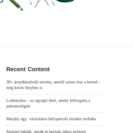
Recent Content
30+ árnyékkedvelő növény, amitől színes lesz a kerted –
még kevés fényben is
Linhenykus – az egyujjú dinó, amely felforgatta a
paleontológiát
Murphy ágy: varázslatos helyspóroló minden szobába
Suttogó bálnák: anyák és borjaik titkos nyelven