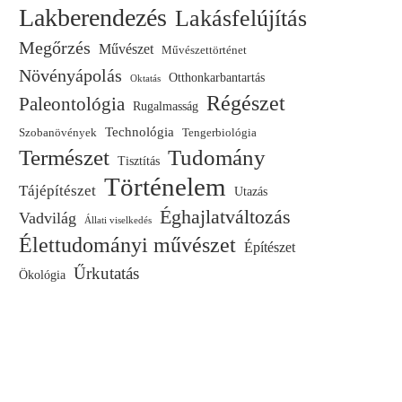
Lakberendezés
Lakásfelújítás
Megőrzés
Művészet
Művészettörténet
Növényápolás
Otthonkarbantartás
Oktatás
Régészet
Paleontológia
Rugalmasság
Technológia
Szobanövények
Tengerbiológia
Természet
Tudomány
Tisztítás
Történelem
Tájépítészet
Utazás
Éghajlatváltozás
Vadvilág
Állati viselkedés
Élettudományi művészet
Építészet
Űrkutatás
Ökológia