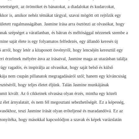
zetettségeit, az örömöket és bánatokat, a diadalokat és kudarcokat,
or is, amikor nehéz témákat tárgyal, szavai mögött ott rejtőzik egy
ületett rugalmasságában. Jasmine írása arra ösztönzi az olvasókat, hogy
ljanak szépséget a váratlanban, és bátran és méltósággal nézzenek szembe a
ine saját élete is egy folyamatos felfedezés, egy állandó keresés új
arról, hogy letér a kitaposott ösvényről, hogy lencséjén keresztül egy
eri érzelmek mélyére ásva az írásaival, Jasmine maga az utazásban találja
gy ragadós, és inspirálja az olvasókat, hogy saját belső és külső
nkája nem csupán pillanatok megragadásáról szól; hanem egy kíváncsiság
esztéséről, hogy teljes életet éljünk. Talán Jasmine munkájának
amit kivált. Az ő cikkeinek olvasása olyan érzés, mintha egy közeli
 az élet árnyalatait, és nem fél megosztani sebezhetőségét. Ez a képesség,
vasókhoz, teszi Jasmine írását olyan erőteljessé és maradandóvá. Ez az
izonyítéka, hogy másokkal kapcsolódjon a szavak és képek varázslatán