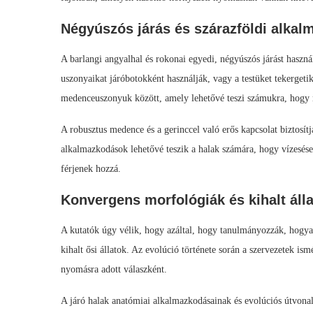
Négyúszós járás és szárazföldi alka
A barlangi angyalhal és rokonai egyedi, négyúszós járást haszná
uszonyaikat járóbotokként használják, vagy a testüket tekergeti
medenceuszonyuk között, amely lehetővé teszi számukra, hogy 
A robusztus medence és a gerinccel való erős kapcsolat biztosítj
alkalmazkodások lehetővé teszik a halak számára, hogy vízesése
férjenek hozzá.
Konvergens morfológiák és kihalt áll
A kutatók úgy vélik, hogy azáltal, hogy tanulmányozzák, hogyan
kihalt ősi állatok. Az evolúció története során a szervezetek is
nyomásra adott válaszként.
A járó halak anatómiai alkalmazkodásainak és evolúciós útvonal