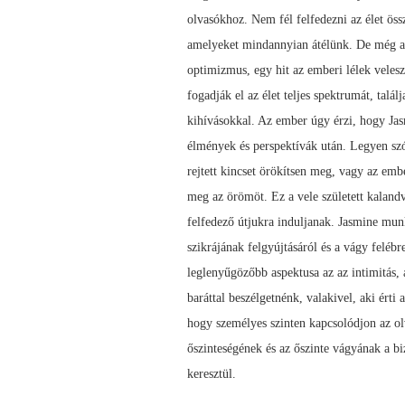
olvasókhoz. Nem fél felfedezni az élet öss
amelyeket mindannyian átélünk. De még akk
optimizmus, egy hit az emberi lélek velesz
fogadják el az élet teljes spektrumát, talá
kihívásokkal. Az ember úgy érzi, hogy Jasm
élmények és perspektívák után. Legyen szó 
rejtett kincset örökítsen meg, vagy az emb
meg az örömöt. Ez a vele született kalandvá
felfedező útjukra induljanak. Jasmine mu
szikrájának felgyújtásáról és a vágy felébr
leglenyűgözőbb aspektusa az az intimitás, 
baráttal beszélgetnénk, valakivel, aki érti
hogy személyes szinten kapcsolódjon az ol
őszinteségének és az őszinte vágyának a b
keresztül.