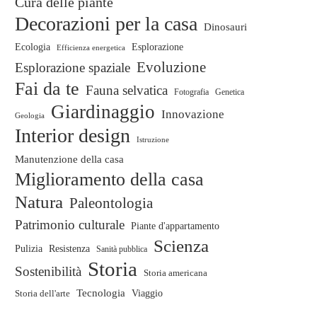
Cura delle piante
Decorazioni per la casa
Dinosauri
Ecologia
Esplorazione
Efficienza energetica
Evoluzione
Esplorazione spaziale
Fai da te
Fauna selvatica
Fotografia
Genetica
Giardinaggio
Innovazione
Geologia
Interior design
Istruzione
Manutenzione della casa
Miglioramento della casa
Natura
Paleontologia
Patrimonio culturale
Piante d'appartamento
Scienza
Pulizia
Resistenza
Sanità pubblica
Storia
Sostenibilità
Storia americana
Tecnologia
Storia dell'arte
Viaggio