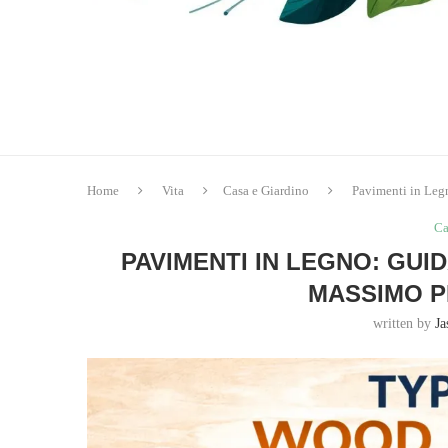
Home
Vita
Casa e Giardino
Pavimenti in Leg
Ca
PAVIMENTI IN LEGNO: GUI
MASSIMO P
written by
J