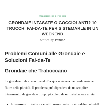
Miglioramenti per la casa
GRONDAIE INTASATE O GOCCIOLANTI? 10
TRUCCHI FAI-DA-TE PER SISTEMARLE IN UN
WEEKEND
written by
Jasmine
Problemi Comuni alle Grondaie e
Soluzioni Fai-da-Te
Grondaie che Traboccano
Le grondaie traboccano quando l’acqua si riversa dai bordi anziché
fluire nelle pluviali. Il problema può dipendere da un semplice
intasamento, da grondaie troppo piccole o da un’installazione errata.
Intasamenti:
Foglie e rametti possono ostruire grondaie o pluviali,