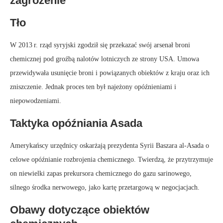
zagrożenie
Tło
W 2013 r. rząd syryjski zgodził się przekazać swój arsenał broni
chemicznej pod groźbą nalotów lotniczych ze strony USA. Umowa
przewidywała usunięcie broni i powiązanych obiektów z kraju oraz ich
zniszczenie. Jednak proces ten był najeżony opóźnieniami i
niepowodzeniami.
Taktyka opóźniania Asada
Amerykańscy urzędnicy oskarżają prezydenta Syrii Baszara al-Asada o
celowe opóźnianie rozbrojenia chemicznego. Twierdzą, że przytrzymuje
on niewielki zapas prekursora chemicznego do gazu sarinowego,
silnego środka nerwowego, jako kartę przetargową w negocjacjach.
Obawy dotyczące obiektów