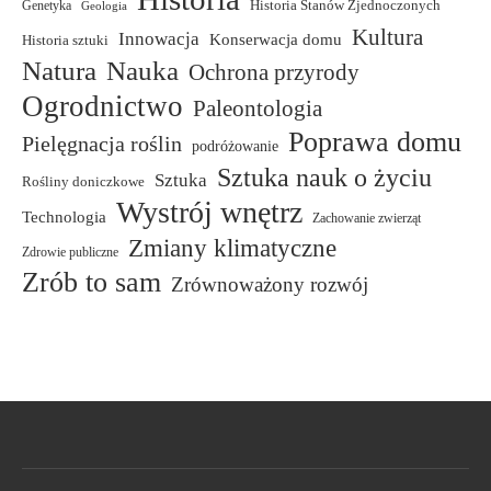
Genetyka
Historia Stanów Zjednoczonych
Geologia
Kultura
Innowacja
Konserwacja domu
Historia sztuki
Natura
Nauka
Ochrona przyrody
Ogrodnictwo
Paleontologia
Poprawa domu
Pielęgnacja roślin
podróżowanie
Sztuka nauk o życiu
Sztuka
Rośliny doniczkowe
Wystrój wnętrz
Technologia
Zachowanie zwierząt
Zmiany klimatyczne
Zdrowie publiczne
Zrób to sam
Zrównoważony rozwój