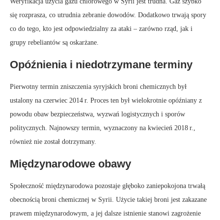
Weryfikacja użycia gazu chlorowego w Syrii jest trudna. Gaz szybko
się rozprasza, co utrudnia zebranie dowodów. Dodatkowo trwają spory
co do tego, kto jest odpowiedzialny za ataki – zarówno rząd, jak i
grupy rebeliantów są oskarżane.
Opóźnienia i niedotrzymane terminy
Pierwotny termin zniszczenia syryjskich broni chemicznych był
ustalony na czerwiec 2014 r. Proces ten był wielokrotnie opóźniany z
powodu obaw bezpieczeństwa, wyzwań logistycznych i sporów
politycznych. Najnowszy termin, wyznaczony na kwiecień 2018 r.,
również nie został dotrzymany.
Międzynarodowe obawy
Społeczność międzynarodowa pozostaje głęboko zaniepokojona trwałą
obecnością broni chemicznej w Syrii. Użycie takiej broni jest zakazane
prawem międzynarodowym, a jej dalsze istnienie stanowi zagrożenie