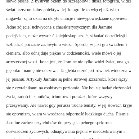
słowo pisane. Z bystrym okiem do szczegółów i duszą fotografa, widzi
świat przez unikalny obiektyw. Jej fotografie to więcej niż tylko
migawki; są to okna na ukryte emocje i niewypowiedziane opowieści.
Jedno zdjęcie, uchwycone z charakterystycznym dla Jasmine
podejściem, może wywołać kalejdoskop uczuć, skłaniać do refleksji i
wzbudzać poczucie zachwytu u widza. Sposób, w jaki gra światłem i
cieniem, albo odnajduje piękno w codzienności, wiele mówi o jej
artystycznej wizji. Jasne jest, że Jasmine nie tylko widzi świat; ona go
głęboko i namiętnie odczuwa. Ta głębia uczuć jest również widoczna w
jej pisaniu. Artykuły Jasmine są pełne surowej szczerości, która łączy
się z czytelnikami na osobistym poziomie. Nie boi się badać złożoności
życia, radości i smutków, triumfów i porażek, które wszyscy
przeżywamy. Ale nawet gdy porusza trudne tematy, w jej słowach kryje
się optymizm, wiara w wrodzoną odporność ludzkiego ducha. Pisanie
Jasmine zachęca czytelników do przyjęcia pełnego spektrum
doświadczeń życiowych, odnajdywania piękna w nieoczekiwanym i