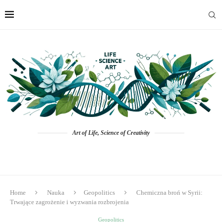
Art of Life, Science of Creativity
Home
Nauka
Geopolitics
Chemiczna broń w Syrii:
Trwające zagrożenie i wyzwania rozbrojenia
Geopolitics