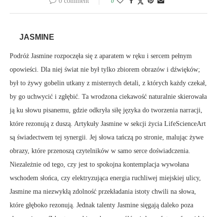
0 comment
0
JASMINE
Podróż Jasmine rozpoczęła się z aparatem w ręku i sercem pełnym
opowieści. Dla niej świat nie był tylko zbiorem obrazów i dźwięków;
był to żywy gobelin utkany z misternych detali, z których każdy czekał,
by go uchwycić i zgłębić. Ta wrodzona ciekawość naturalnie skierowała
ją ku słowu pisanemu, gdzie odkryła siłę języka do tworzenia narracji,
które rezonują z duszą. Artykuły Jasmine w sekcji życia LifeScienceArt
są świadectwem tej synergii. Jej słowa tańczą po stronie, malując żywe
obrazy, które przenoszą czytelników w samo serce doświadczenia.
Niezależnie od tego, czy jest to spokojna kontemplacja wywołana
wschodem słońca, czy elektryzująca energia ruchliwej miejskiej ulicy,
Jasmine ma niezwykłą zdolność przekładania istoty chwili na słowa,
które głęboko rezonują. Jednak talenty Jasmine sięgają daleko poza