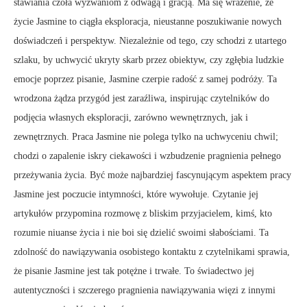
stawiania czoła wyzwaniom z odwagą i gracją. Ma się wrażenie, że
życie Jasmine to ciągła eksploracja, nieustanne poszukiwanie nowych
doświadczeń i perspektyw. Niezależnie od tego, czy schodzi z utartego
szlaku, by uchwycić ukryty skarb przez obiektyw, czy zgłębia ludzkie
emocje poprzez pisanie, Jasmine czerpie radość z samej podróży. Ta
wrodzona żądza przygód jest zaraźliwa, inspirując czytelników do
podjęcia własnych eksploracji, zarówno wewnętrznych, jak i
zewnętrznych. Praca Jasmine nie polega tylko na uchwyceniu chwil;
chodzi o zapalenie iskry ciekawości i wzbudzenie pragnienia pełnego
przeżywania życia. Być może najbardziej fascynującym aspektem pracy
Jasmine jest poczucie intymności, które wywołuje. Czytanie jej
artykułów przypomina rozmowę z bliskim przyjacielem, kimś, kto
rozumie niuanse życia i nie boi się dzielić swoimi słabościami. Ta
zdolność do nawiązywania osobistego kontaktu z czytelnikami sprawia,
że pisanie Jasmine jest tak potężne i trwałe. To świadectwo jej
autentyczności i szczerego pragnienia nawiązywania więzi z innymi