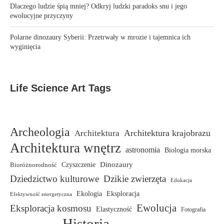
Dlaczego ludzie śpią mniej? Odkryj ludzki paradoks snu i jego
ewolucyjne przyczyny
Polarne dinozaury Syberii: Przetrwały w mrozie i tajemnica ich
wyginięcia
Life Science Art Tags
Archeologia
Architektura krajobrazu
Architektura
Architektura wnętrz
astronomia
Biologia morska
Dinozaury
Bioróżnorodność
Czyszczenie
Dziedzictwo kulturowe
Dzikie zwierzęta
Edukacja
Ekologia
Eksploracja
Efektywność energetyczna
Ewolucja
Eksploracja kosmosu
Elastyczność
Fotografia
Historia