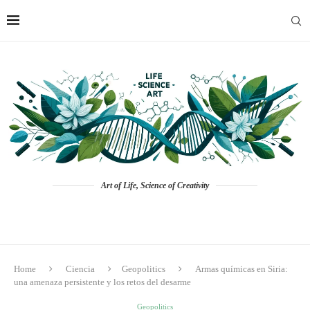
Art of Life, Science of Creativity
Home
Ciencia
Geopolitics
Armas químicas en Siria:
una amenaza persistente y los retos del desarme
Geopolitics