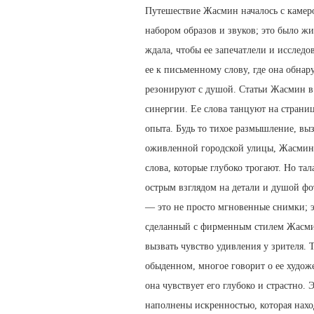
Путешествие Жасмин началось с камеро
набором образов и звуков; это было жи
ждала, чтобы ее запечатлели и исслед
ее к письменному слову, где она обнар
резонируют с душой. Статьи Жасмин в 
синергии. Ее слова танцуют на страниц
опыта. Будь то тихое размышление, вы
оживленной городской улицы, Жасмин 
слова, которые глубоко трогают. Но т
острым взглядом на детали и душой фо
— это не просто мгновенные снимки; 
сделанный с фирменным стилем Жасмин
вызвать чувство удивления у зрителя. Т
обыденном, многое говорит о ее худож
она чувствует его глубоко и страстно. 
наполнены искренностью, которая нахо