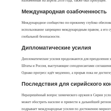
назначенный на апрель 2018 года, также был пропущен.
Международная озабоченность
Международное сообщество по‑прежнему глубоко обеспок
использование запрещено международным правом, а его су
глобальной безопасности.
Дипломатические усилия
Дипломатические усилия продолжаются для преодоления з
Штаты и Россия, выступающие соподписантами соглашения
Однако прогресс идёт медленно, а прорыв пока не достигн
Последствия для сирийского ко
Неразрешённый вопрос химического оружия в Сирии усло
может обострить насилие и привести к дальнейшей регион
подрывает международные усилия по достижению мирного