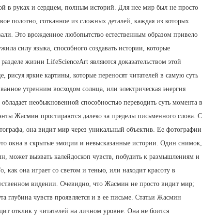
й в руках и сердцем, полным историй. Для нее мир был не просто
вое полотно, сотканное из сложных деталей, каждая из которых
овали. Это врожденное любопытство естественным образом привело
ужила силу языка, способного создавать истории, которые
разделе жизни LifeScienceArt являются доказательством этой
е, рисуя яркие картины, которые переносят читателей в самую суть
званное утренним восходом солнца, или электрическая энергия
обладает необыкновенной способностью переводить суть момента в
аланты Жасмин простираются далеко за пределы письменного слова. С
тографа, она видит мир через уникальный объектив. Ее фотографии
это окна в скрытые эмоции и невысказанные истории. Один снимок,
, может вызвать калейдоскоп чувств, побудить к размышлениям и
о, как она играет со светом и тенью, или находит красоту в
ественном видении. Очевидно, что Жасмин не просто видит мир;
Эта глубина чувств проявляется и в ее письме. Статьи Жасмин
дит отклик у читателей на личном уровне. Она не боится