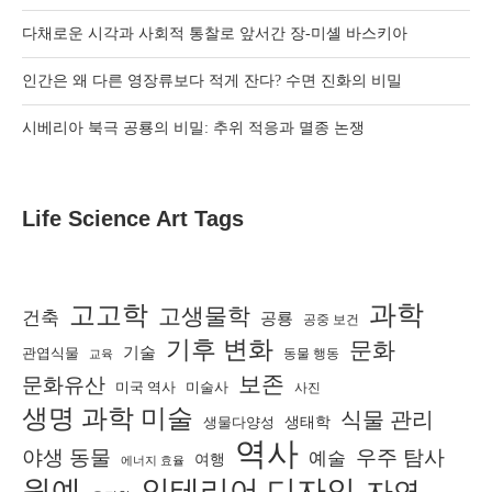
다채로운 시각과 사회적 통찰로 앞서간 장-미셸 바스키아
인간은 왜 다른 영장류보다 적게 잔다? 수면 진화의 비밀
시베리아 북극 공룡의 비밀: 추위 적응과 멸종 논쟁
Life Science Art Tags
고고학
과학
고생물학
건축
공룡
공중 보건
기후 변화
문화
기술
관엽식물
동물 행동
교육
보존
문화유산
미술사
미국 역사
사진
생명 과학 미술
식물 관리
생물다양성
생태학
역사
야생 동물
우주 탐사
예술
여행
에너지 효율
원예
인테리어 디자인
자연