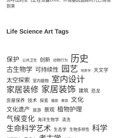
你呼出的空气正在泄露DNA：环境基因追踪时代已悄悄
到来
Life Science Art Tags
历史
保护
创新
公共卫生
动物行为
园艺
古生物学
可持续性
天文学
地质学
室内设计
太空探索
室内植物
家居装饰
家居装修
建筑
恐龙
文化
技术
房屋保养
探索
摄影
教育
植物护理
文化遗产
景观
旅游
气候变化
海洋生物学
清洗
生命科学艺术
科学
生态学
生物多样性