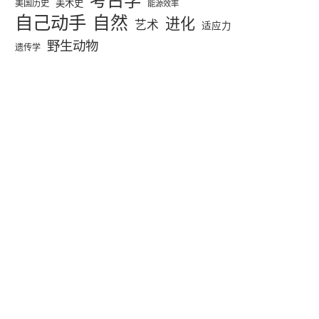
考古学
美术史
美国历史
能源效率
自己动手
自然
进化
艺术
适应力
野生动物
遗传学