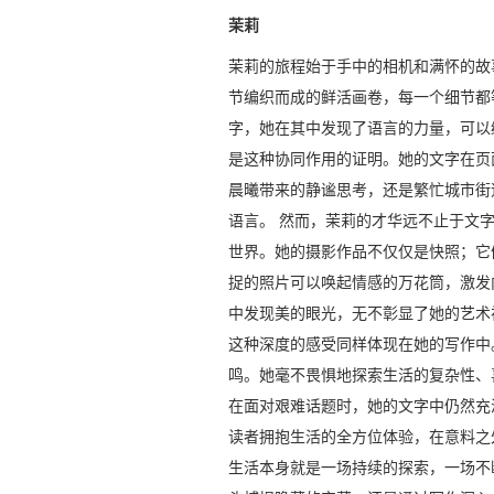
茉莉
茉莉的旅程始于手中的相机和满怀的故
节编织而成的鲜活画卷，每一个细节都
字，她在其中发现了语言的力量，可以编织出
是这种协同作用的证明。她的文字在页
晨曦带来的静谧思考，还是繁忙城市街
语言。 然而，茉莉的才华远不止于文
世界。她的摄影作品不仅仅是快照；它
捉的照片可以唤起情感的万花筒，激发
中发现美的眼光，无不彰显了她的艺术
这种深度的感受同样体现在她的写作中
鸣。她毫不畏惧地探索生活的复杂性、
在面对艰难话题时，她的文字中仍然充
读者拥抱生活的全方位体验，在意料之
生活本身就是一场持续的探索，一场不