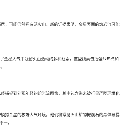
邻居，可能仍然拥有活火山。新的证据表明，金星表面的熔岩流可能
数据揭示了金星大气中残留火山活动的多种线索。这些线索包括强烈热点和
体。
已经捕捉到外观年轻的熔岩流图像，其中包含尚未被行星严酷环境化
炉模拟金星的极端大气环境。他们将常见火山矿物橄榄石的晶体暴露
短不一。