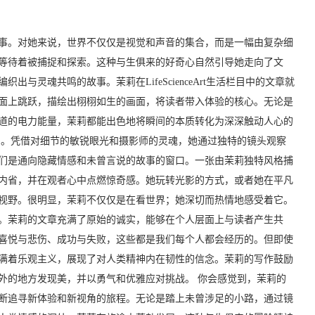
事。对她来说，世界不仅仅是视觉和声音的集合，而是一幅由复杂细
等待着被捕捉和探索。这种与生俱来的好奇心自然引导她走向了文
与灵魂共鸣的故事。茉莉在LifeScienceArt生活栏目中的文章就
面上跳跃，描绘出栩栩如生的画面，将读者带入体验的核心。无论是
道的电力能量，茉莉都能出色地将瞬间的本质转化为深深触动人心的
字。凭借对细节的敏锐眼光和摄影师的灵魂，她通过独特的镜头观察
们是通向隐藏情感和未曾言说的故事的窗口。一张由茉莉独特风格捕
内省，并在观者心中点燃惊奇感。她玩转光影的方式，或者她在平凡
视野。很明显，茉莉不仅仅是在看世界；她深切而热情地感受着它。
。茉莉的文章充满了原始的诚实，能够在个人层面上与读者产生共
喜悦与悲伤、成功与失败，这些都是我们每个人都会经历的。但即使
满着乐观主义，展现了对人类精神内在韧性的信念。茉莉的写作鼓励
外的地方发现美，并以勇气和优雅应对挑战。 你会感觉到，茉莉的
断追寻新体验和新视角的旅程。无论是踏上未曾涉足的小路，通过镜