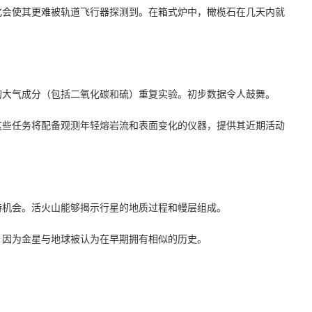
化会使其更难被轨道飞行器探测到。在箱式炉中，橄榄石在几天内就
的大气成分（包括二氧化碳和硫）重复实验。初步数据令人鼓舞。
这些任务将配备观测年轻熔岩流和表面变化的仪器，提供其近期活动
特机会。活火山能够揭示行星的地质过程和幔层组成。
，因为金星与地球被认为在早期拥有相似的历史。