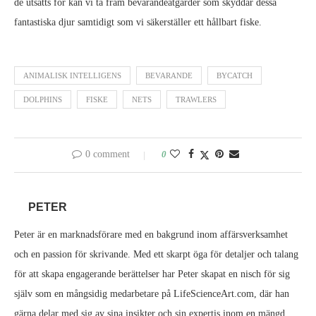
de utsätts för kan vi ta fram bevarandeåtgärder som skyddar dessa
fantastiska djur samtidigt som vi säkerställer ett hållbart fiske.
ANIMALISK INTELLIGENS
BEVARANDE
BYCATCH
DOLPHINS
FISKE
NETS
TRAWLERS
0 comment
0
PETER
Peter är en marknadsförare med en bakgrund inom affärsverksamhet
och en passion för skrivande. Med ett skarpt öga för detaljer och talang
för att skapa engagerande berättelser har Peter skapat en nisch för sig
själv som en mångsidig medarbetare på LifeScienceArt.com, där han
gärna delar med sig av sina insikter och sin expertis inom en mängd