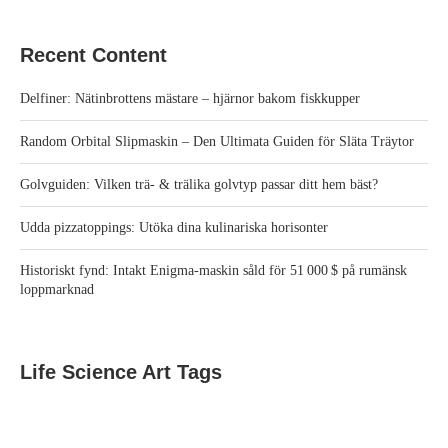
Recent Content
Delfiner: Nätinbrottens mästare – hjärnor bakom fiskkupper
Random Orbital Slipmaskin – Den Ultimata Guiden för Släta Träytor
Golvguiden: Vilken trä- & trälika golvtyp passar ditt hem bäst?
Udda pizzatoppings: Utöka dina kulinariska horisonter
Historiskt fynd: Intakt Enigma‑maskin såld för 51 000 $ på rumänsk
loppmarknad
Life Science Art Tags