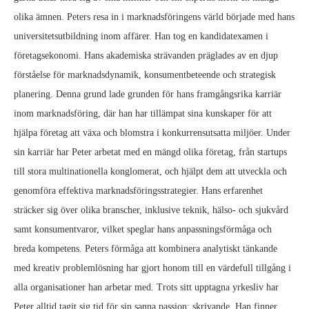
olika ämnen. Peters resa in i marknadsföringens värld började med hans
universitetsutbildning inom affärer. Han tog en kandidatexamen i
företagsekonomi. Hans akademiska strävanden präglades av en djup
förståelse för marknadsdynamik, konsumentbeteende och strategisk
planering. Denna grund lade grunden för hans framgångsrika karriär
inom marknadsföring, där han har tillämpat sina kunskaper för att
hjälpa företag att växa och blomstra i konkurrensutsatta miljöer. Under
sin karriär har Peter arbetat med en mängd olika företag, från startups
till stora multinationella konglomerat, och hjälpt dem att utveckla och
genomföra effektiva marknadsföringsstrategier. Hans erfarenhet
sträcker sig över olika branscher, inklusive teknik, hälso- och sjukvård
samt konsumentvaror, vilket speglar hans anpassningsförmåga och
breda kompetens. Peters förmåga att kombinera analytiskt tänkande
med kreativ problemlösning har gjort honom till en värdefull tillgång i
alla organisationer han arbetar med. Trots sitt upptagna yrkesliv har
Peter alltid tagit sig tid för sin sanna passion: skrivande. Han finner