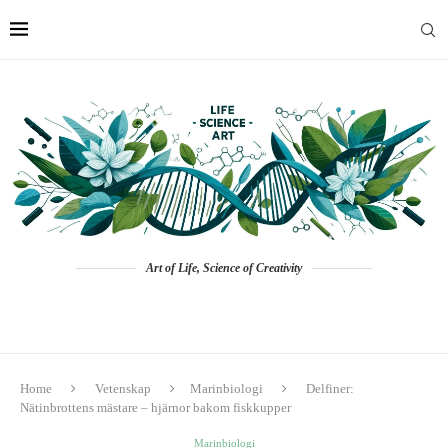
Art of Life, Science of Creativity
Home
Vetenskap
Marinbiologi
Delfiner:
Nätinbrottens mästare – hjärnor bakom fiskkupper
Marinbiologi