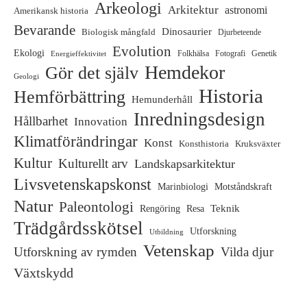
Arkeologi
Arkitektur
astronomi
Amerikansk historia
Bevarande
Dinosaurier
Biologisk mångfald
Djurbeteende
Evolution
Ekologi
Folkhälsa
Fotografi
Genetik
Energieffektivitet
Hemdekor
Gör det själv
Geologi
Historia
Hemförbättring
Hemunderhåll
Inredningsdesign
Hållbarhet
Innovation
Klimatförändringar
Konst
Konsthistoria
Kruksväxter
Kultur
Kulturellt arv
Landskapsarkitektur
Livsvetenskapskonst
Marinbiologi
Motståndskraft
Natur
Paleontologi
Teknik
Rengöring
Resa
Trädgårdsskötsel
Utforskning
Utbildning
Vetenskap
Utforskning av rymden
Vilda djur
Växtskydd