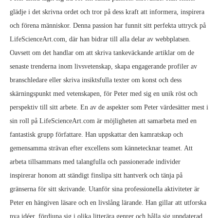
glädje i det skrivna ordet och tror på dess kraft att informera, inspirera
och förena människor. Denna passion har funnit sitt perfekta uttryck på
LifeScienceArt.com, där han bidrar till alla delar av webbplatsen.
Oavsett om det handlar om att skriva tankeväckande artiklar om de
senaste trenderna inom livsvetenskap, skapa engagerande profiler av
branschledare eller skriva insiktsfulla texter om konst och dess
skärningspunkt med vetenskapen, för Peter med sig en unik röst och
perspektiv till sitt arbete. En av de aspekter som Peter värdesätter mest i
sin roll på LifeScienceArt.com är möjligheten att samarbeta med en
fantastisk grupp författare. Han uppskattar den kamratskap och
gemensamma strävan efter excellens som kännetecknar teamet. Att
arbeta tillsammans med talangfulla och passionerade individer
inspirerar honom att ständigt finslipa sitt hantverk och tänja på
gränserna för sitt skrivande. Utanför sina professionella aktiviteter är
Peter en hängiven läsare och en livslång lärande. Han gillar att utforska
nya idéer, fördjupa sig i olika litterära genrer och hålla sig uppdaterad