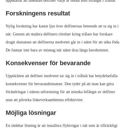
uppskattar att tusentals delfiner varje år dödas som bifångst i trålnät.
Forskningens resultat
Nylig forskning har kastat ljus över delfinernas beteende att ta sig in i
nät. Genom att studera delfiners rörelser kring trålare har forskare
dragit slutsatsen att delfinerna medvetet går in i nätet för att söka föda.
De fastnar inte bara av misstag när nätet dras längs havsbottnen.
Konsekvenser för bevarande
Upptäckten att delfiner medvetet tar sig in i trålnät har betydelsefulla
konsekvenser för bevarandeinsatser. Den tyder på att man kan göra
förändringar i nätens utformning för att minska bifångst av delfiner
utan att påverka fiskeverksamhetens effektivitet.
Möjliga lösningar
En tänkbar lösning är att installera flyktvägar i nät som är tillräckligt