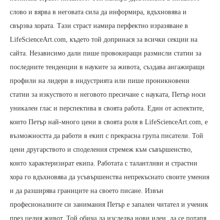
слово и вярва в неговата сила да информира, вдъхновява и
свързва хората. Тази страст намира перфектно изразяване в
LifeScienceArt.com, където той допринася за всички секции на
сайта. Независимо дали пише провокиращи размисли статии за
последните тенденции в науките за живота, създава ангажиращи
профили на лидери в индустрията или пише проникновени
статии за изкуството и неговото пресичане с науката, Петър носи
уникален глас и перспектива в своята работа. Един от аспектите,
които Петър най-много цени в своята роля в LifeScienceArt.com, е
възможността да работи в екип с прекрасна група писатели. Той
цени другарството и споделения стремеж към съвършенство,
които характеризират екипа. Работата с талантливи и страстни
хора го вдъхновява да усъвършенства непрекъснато своите умения
и да разширява границите на своето писане. Извън
професионалните си занимания Петър е запален читател и ученик
през целия живот. Той обича да изследва нови идеи, да се потапя