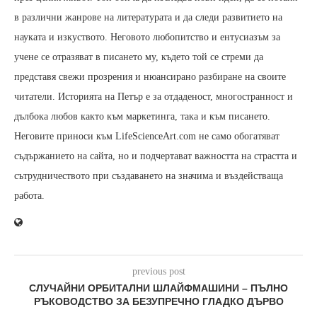
в различни жанрове на литературата и да следи развитието на
науката и изкуството. Неговото любопитство и ентусиазъм за
учене се отразяват в писането му, където той се стреми да
представя свежи прозрения и нюансирано разбиране на своите
читатели. Историята на Петър е за отдаденост, многостранност и
дълбока любов както към маркетинга, така и към писането.
Неговите приноси към LifeScienceArt.com не само обогатяват
съдържанието на сайта, но и подчертават важността на страстта и
сътрудничеството при създаването на значима и въздействаща
работа.
previous post
СЛУЧАЙНИ ОРБИТАЛНИ ШЛАЙФМАШИНИ – ПЪЛНО
РЪКОВОДСТВО ЗА БЕЗУПРЕЧНО ГЛАДКО ДЪРВО