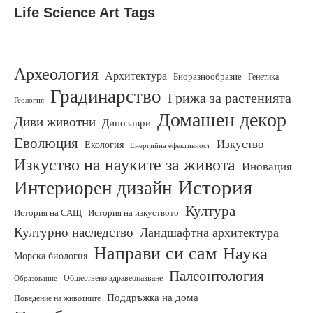
Life Science Art Tags
Археология
Архитектура
Биоразнообразие
Генетика
Градинарство
Грижа за растенията
Геология
Домашен декор
Диви животни
Динозаври
Еволюция
Изкуство
Екология
Енергийна ефективност
Изкуство на науките за живота
Иновация
История
Интериорен дизайн
Култура
История на изкуството
История на САЩ
Културно наследство
Ландшафтна архитектура
Направи си сам
Наука
Морска биология
Палеонтология
Обществено здравеопазване
Образование
Поддръжка на дома
Поведение на животните