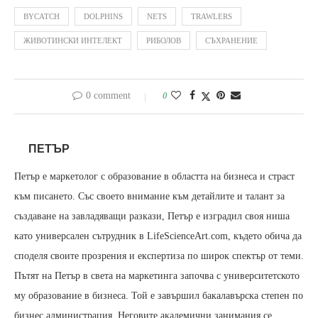
BYCATCH
DOLPHINS
NETS
TRAWLERS
ЖИВОТИНСКИ ИНТЕЛЕКТ
РИБОЛОВ
СЪХРАНЕНИЕ
0 comment
0
ПЕТЪР
Петър е маркетолог с образование в областта на бизнеса и страст
към писането. Със своето внимание към детайлите и талант за
създаване на завладяващи разкази, Петър е изградил своя ниша
като универсален сътрудник в LifeScienceArt.com, където обича да
споделя своите прозрения и експертиза по широк спектър от теми.
Пътят на Петър в света на маркетинга започва с университетското
му образование в бизнеса. Той е завършил бакалавърска степен по
бизнес администрация. Неговите академични занимания се