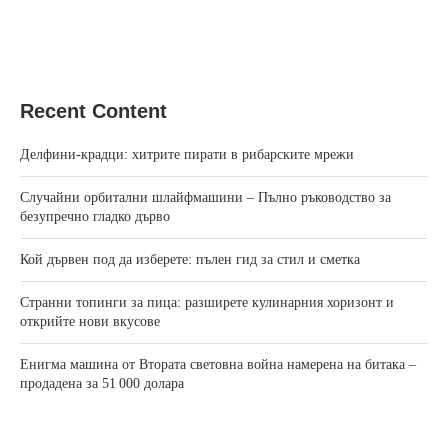
Recent Content
Делфини-крадци: хитрите пирати в рибарските мрежи
Случайни орбитални шлайфмашини – Пълно ръководство за
безупречно гладко дърво
Кой дървен под да изберете: пълен гид за стил и сметка
Странни топинги за пица: разширете кулинарния хоризонт и
открийте нови вкусове
Енигма машина от Втората световна война намерена на битака –
продадена за 51 000 долара