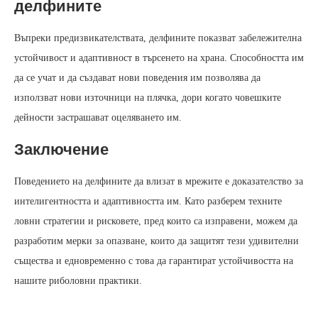
делфините
Въпреки предизвикателствата, делфините показват забележителна
устойчивост и адаптивност в търсенето на храна. Способността им
да се учат и да създават нови поведения им позволява да
използват нови източници на плячка, дори когато човешките
дейности застрашават оцеляването им.
Заключение
Поведението на делфините да влизат в мрежите е доказателство за
интелигентността и адаптивността им. Като разберем техните
ловни стратегии и рисковете, пред които са изправени, можем да
разработим мерки за опазване, които да защитят тези удивителни
същества и едновременно с това да гарантират устойчивостта на
нашите риболовни практики.