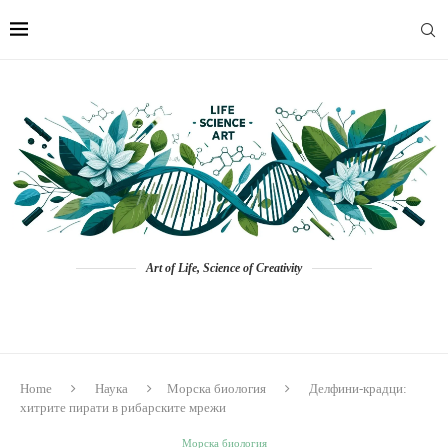
Art of Life, Science of Creativity
Home
Наука
Морска биология
Делфини-крадци:
хитрите пирати в рибарските мрежи
Морска биология