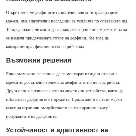
Откритието, че делфините съзнателно влизат в тралиращите
мрежи, има значителни последици за усилията по опазването им.
То предполага, че могат да се направят промени в мрежите, за да
се намали придружената смърт на делфини, без това да
компрометира ефективността на риболова.
Възможни решения
Едно възможно решение е да се монтират изходни отвори в
мрежите, достатъчно големи за делфините, но не и за рибата.
Друга опция е използването на акустични устройства, които да
отблъскват делфините от мрежите. Прилагането на тези мерки
може да ограничи въздействието на тралирането върху
популациите на делфините.
Устойчивост и адаптивност на