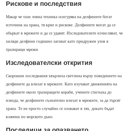
Рискове и последствия
Макар че тази ловна техника осигурява на делфините богат
източник на храна, тя крие и рискове. Делфините могат да се
объркат в мрежите и да се удавят. Изследователите изчисляват, че
хиляди делфини годишно загиват като придружен улов в
тралиращи мрежи.
Изследователски открития
Скорошни изследвания хвърлиха светлина върху поведението на
делфините да влизат в мрежите. Като изучават движенията на
делфините около тралиращите кораби, учените стигнаха до
извода, че делфините съзнателно влизат в мрежите, за да търсят
храна. Те не просто случайно се озовават в тях, докато бъдат
влачени по морското дъно.
Последици за опазването