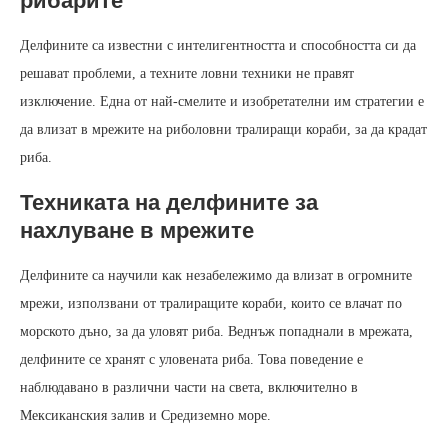
рибарите
Делфините са известни с интелигентността и способността си да
решават проблеми, а техните ловни техники не правят
изключение. Една от най-смелите и изобретателни им стратегии е
да влизат в мрежите на риболовни тралиращи кораби, за да крадат
риба.
Техниката на делфините за
нахлуване в мрежите
Делфините са научили как незабележимо да влизат в огромните
мрежи, използвани от тралиращите кораби, които се влачат по
морското дъно, за да уловят риба. Веднъж попаднали в мрежата,
делфините се хранят с уловената риба. Това поведение е
наблюдавано в различни части на света, включително в
Мексиканския залив и Средиземно море.