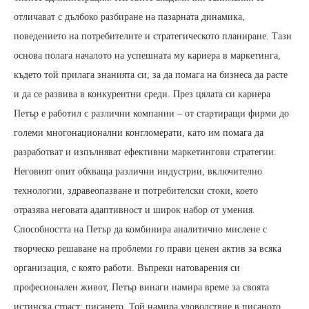
отличават с дълбоко разбиране на пазарната динамика,
поведението на потребителите и стратегическото планиране. Тази
основа полага началото на успешната му кариера в маркетинга,
където той прилага знанията си, за да помага на бизнеса да расте
и да се развива в конкурентни среди. През цялата си кариера
Петър е работил с различни компании – от стартиращи фирми до
големи многонационални конгломерати, като им помага да
разработват и изпълняват ефективни маркетингови стратегии.
Неговият опит обхваща различни индустрии, включително
технологии, здравеопазване и потребителски стоки, което
отразява неговата адаптивност и широк набор от умения.
Способността на Петър да комбинира аналитично мислене с
творческо решаване на проблеми го прави ценен актив за всяка
организация, с която работи. Въпреки натоварения си
професионален живот, Петър винаги намира време за своята
истинска страст: писането. Той намира удоволствие в писаното